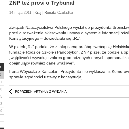
ZNP też prosi o Trybunał
14 maja 2011 | Kraj | Renata Czeladko
Związek Nauczycielstwa Polskiego wysłał do prezydenta Bronisła
prosi o rozważenie skierowania ustawy o systemie informacji ośw
Konstytucyjnego – dowiedziała się „Rz".
W piątek „Rz" podała, że z taką samą prośbą zwrócą się Helsińs
fundacje Rodzice Szkole i Panoptykon. ZNP pisze, że podziela opi
„wątpliwości wywołuje zakres gromadzonych danych spersonalizow
obejmujący również dane wrażliwe".
Irena Wóycicka z Kancelarii Prezydenta nie wyklucza, iż Komorow
D
sprawie zgodności ustawy z konstytucją.
1
8
POPRZEDNI ARTYKUŁ Z WYDANIA
15
22
29