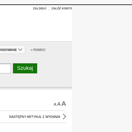
ZALOGUJ
ZAŁÓŻ KONTO
ANSOWANE
+ POMOC
A
A
A
NASTĘPNY ARTYKUŁ Z WYDANIA