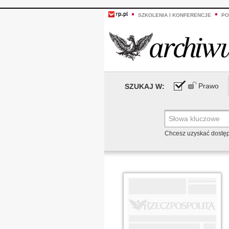
SZKOLENIA I KONFERENCJE
PO
Prawo
SZUKAJ W:
Chcesz uzyskać dostę