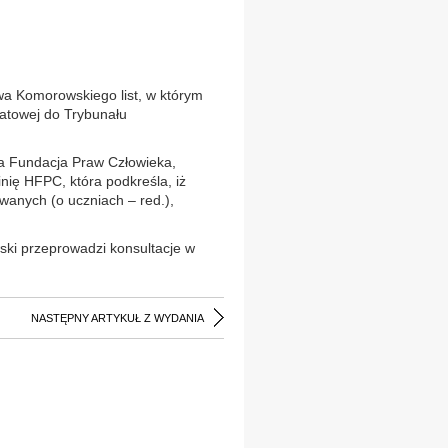
wa Komorowskiego list, w którym
iatowej do Trybunału
ka Fundacja Praw Człowieka,
nię HFPC, która podkreśla, iż
anych (o uczniach – red.),
ski przeprowadzi konsultacje w
NASTĘPNY ARTYKUŁ Z WYDANIA