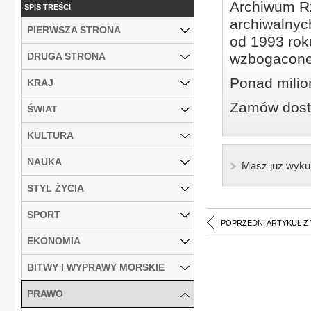
Archiwum Rz
SPIS TREŚCI
archiwalnyc
PIERWSZA STRONA
od 1993 roku
DRUGA STRONA
wzbogacone
Ponad milio
KRAJ
Zamów dostę
ŚWIAT
KULTURA
NAUKA
Masz już wyku
STYL ŻYCIA
SPORT
POPRZEDNI ARTYKUŁ Z
EKONOMIA
BITWY I WYPRAWY MORSKIE
PRAWO