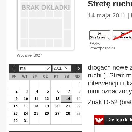
Strefę ruc
14 maja 2011 |
źródło:
Rzeczpospolita
Wydanie:
8927
drogach nowe zn
maj
2011
«
»
ruchu). Straż m
PN
WT
ŚR
CZ
PT
SB
ND
interwencji i 
1
nimi oznaczonyc
2
3
4
5
6
7
8
9
10
11
12
13
14
15
Znak D-52 (biał
16
17
18
19
20
21
22
23
24
25
26
27
28
29
Dostęp do tr
30
31