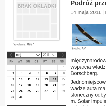
Podróż prz
14 maja 2011 | 
Wydanie:
8927
źródło: AP
maj
2011
«
»
międzynarodowy
PN
WT
ŚR
CZ
PT
SB
ND
wsparcia władz 
1
Borschberg.
2
3
4
5
6
7
8
9
10
11
12
13
14
15
Jednomiejscowa
16
17
18
19
20
21
22
wadze auta ma 
23
24
25
26
27
28
29
słoneczny odbył
30
31
m. Solar Impuls