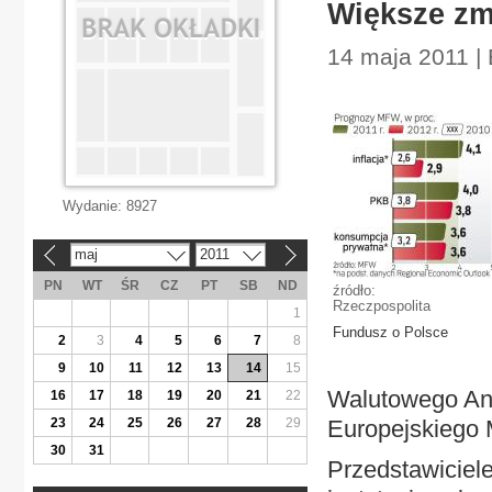
Większe zm
14 maja 2011 | 
Wydanie:
8927
maj
2011
«
»
PN
WT
ŚR
CZ
PT
SB
ND
źródło:
Rzeczpospolita
1
Fundusz o Polsce
2
3
4
5
6
7
8
9
10
11
12
13
14
15
Walutowego Ant
16
17
18
19
20
21
22
23
24
25
26
27
28
29
Europejskiego
30
31
Przedstawiciele