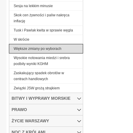
Sesja na lekkim minusie
Skok cen żywności i paliw nakręca
inflację
Tusk i Pawlak kwita w sprawie węgla
W skrócie
Większe zmiany po wyborach
Wysokie notowania miedzi i srebra
podbiły wyniki KGHM
Zaskakujący spadek obrotów w
centrach handlowych
Związki JSW grożą strajkiem
BITWY I WYPRAWY MORSKIE
PRAWO
ŻYCIE WARSZAWY
NOC Z KRÓLAMI