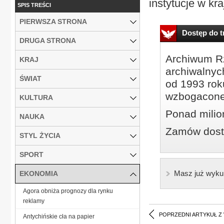
instytucje w kra
SPIS TREŚCI
PIERWSZA STRONA
Dostęp do tr
DRUGA STRONA
Archiwum Rz
KRAJ
archiwalnyc
ŚWIAT
od 1993 roku
wzbogacone
KULTURA
Ponad milio
NAUKA
Zamów dostę
STYL ŻYCIA
SPORT
Masz już wyku
EKONOMIA
Agora obniża prognozy dla rynku
reklamy
POPRZEDNI ARTYKUŁ Z
Antychińskie cła na papier