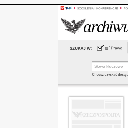
SZKOLENIA I KONFERENCJE
PO
Prawo
SZUKAJ W:
Chcesz uzyskać dostę