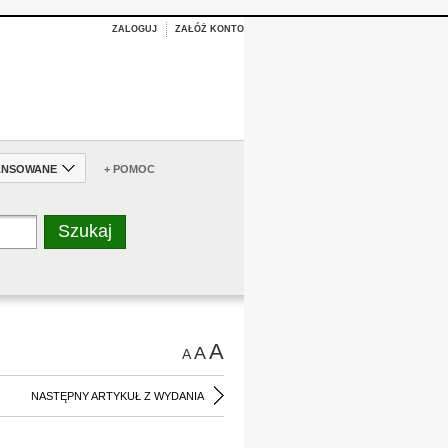
ZALOGUJ
ZAŁÓŻ KONTO
ANSOWANE
+ POMOC
A
A
A
NASTĘPNY ARTYKUŁ Z WYDANIA