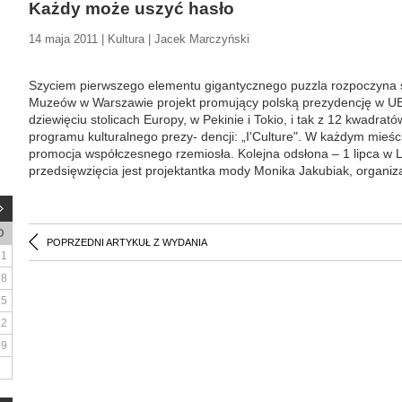
Każdy może uszyć hasło
14 maja 2011 | Kultura | Jacek Marczyński
Szyciem pierwszego elementu gigantycznego puzzla rozpoczyna s
Muzeów w Warszawie projekt promujący polską prezydencję w U
dziewięciu stolicach Europy, w Pekinie i Tokio, i tak z 12 kwadra
programu kulturalnego prezy- dencji: „I'Culture". W każdym mieśc
promocja współczesnego rzemiosła. Kolejna odsłona – 1 lipca w 
przedsięwzięcia jest projektantka mody Monika Jakubiak, organiz
D
POPRZEDNI ARTYKUŁ Z WYDANIA
1
8
15
22
29