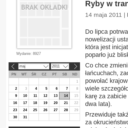
Ryby w tra
14 maja 2011 |
Do lipca potrw
nowelizacji ust
która jest inicj
poparło już blis
Wydanie:
8927
Co chce zmieni
maj
2011
«
»
łańcuchach, zao
PN
WT
ŚR
CZ
PT
SB
ND
powołać krajową
1
wiele szczegóło
2
3
4
5
6
7
8
karę za zabici
9
10
11
12
13
14
15
dwa lata).
16
17
18
19
20
21
22
23
24
25
26
27
28
29
Przewiduje tak
30
31
za okrucieństw