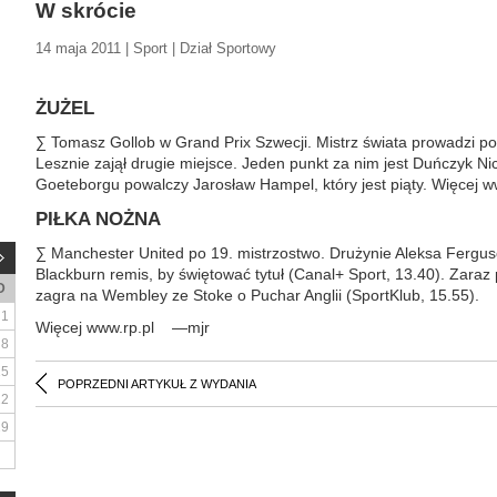
W skrócie
14 maja 2011 | Sport | Dział Sportowy
ŻUŻEL
∑ Tomasz Gollob w Grand Prix Szwecji. Mistrz świata prowadzi po
Lesznie zajął drugie miejsce. Jeden punkt za nim jest Duńczyk N
Goeteborgu powalczy Jarosław Hampel, który jest piąty. Więcej w
PIŁKA NOŻNA
∑ Manchester United po 19. mistrzostwo. Drużynie Aleksa Fergu
Blackburn remis, by świętować tytuł (Canal+ Sport, 13.40). Zara
D
zagra na Wembley ze Stoke o Puchar Anglii (SportKlub, 15.55).
1
Więcej www.rp.pl —mjr
8
15
POPRZEDNI ARTYKUŁ Z WYDANIA
22
29