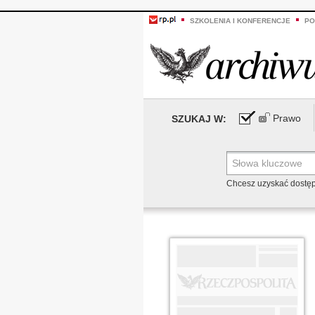
SZKOLENIA I KONFERENCJE
PO
Prawo
SZUKAJ W:
Chcesz uzyskać dostę