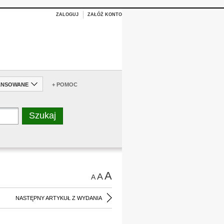
ZALOGUJ
ZAŁÓŻ KONTO
ANSOWANE
+ POMOC
A
A
A
NASTĘPNY ARTYKUŁ Z WYDANIA