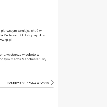
 pierwszym turnieju, choć w
icki Pedersen. O dobry wynik w
ww.rp.pl
sona wystarczy w sobotę w
z po tym meczu Manchester City
NASTĘPNY ARTYKUŁ Z WYDANIA