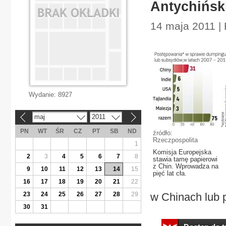
Antychiński
14 maja 2011 |
Wydanie:
8927
maj
2011
«
»
PN
WT
ŚR
CZ
PT
SB
ND
źródło:
Rzeczpospolita
1
Komisja Europejska
2
3
4
5
6
7
8
stawia tamę papierowi
z Chin. Wprowadza na
9
10
11
12
13
14
15
pięć lat cła.
16
17
18
19
20
21
22
23
24
25
26
27
28
29
w Chinach lub p
30
31