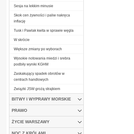
Sesja na lekkim minusie
Skok cen żywności i paliw nakręca
inflację
Tusk i Pawlak kwita w sprawie węgla
W skrócie
Większe zmiany po wyborach
Wysokie notowania miedzi i srebra
podbiły wyniki KGHM
Zaskakujący spadek obrotów w
centrach handlowych
Związki JSW grożą strajkiem
BITWY I WYPRAWY MORSKIE
PRAWO
ŻYCIE WARSZAWY
NOC Z KRÓLAMI