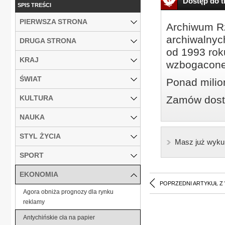
Dostęp do tr
SPIS TREŚCI
PIERWSZA STRONA
Archiwum Rz
archiwalnyc
DRUGA STRONA
od 1993 roku
KRAJ
wzbogacone
ŚWIAT
Ponad milio
KULTURA
Zamów dostę
NAUKA
STYL ŻYCIA
Masz już wyku
SPORT
EKONOMIA
POPRZEDNI ARTYKUŁ Z
Agora obniża prognozy dla rynku
reklamy
Antychińskie cła na papier