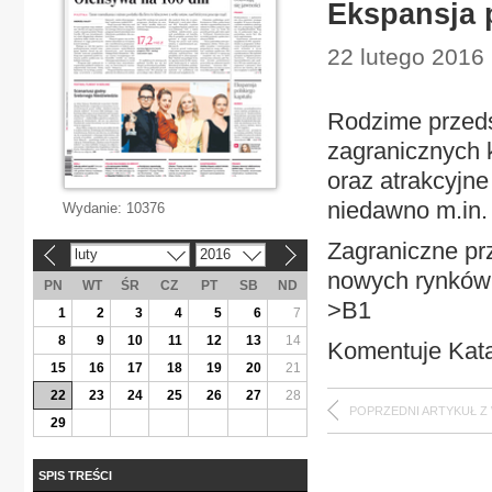
Ekspansja 
22 lutego 2016 
Rodzime przeds
zagranicznych 
oraz atrakcyjne
niedawno m.in.
Wydanie:
10376
Zagraniczne pr
luty
2016
«
»
nowych rynków 
PN
WT
ŚR
CZ
PT
SB
ND
>B1
1
2
3
4
5
6
7
8
9
10
11
12
13
14
Komentuje Kat
15
16
17
18
19
20
21
22
23
24
25
26
27
28
POPRZEDNI ARTYKUŁ Z
29
SPIS TREŚCI