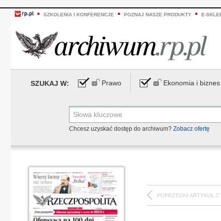
SZKOLENIA I KONFERENCJE
POZNAJ NASZE PRODUKTY
E-SKLE
Prawo
Ekonomia i biznes
SZUKAJ W:
Chcesz uzyskać dostęp do archiwum?
Zobacz ofertę
POPRZEDNI ARTYKUŁ Z