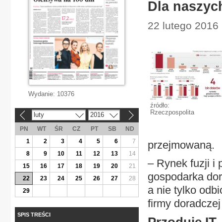
Dla naszych
22 lutego 2016
Wydanie:
10376
źródło:
Rzeczpospolita
luty
2016
«
»
PN
WT
ŚR
CZ
PT
SB
ND
1
2
3
4
5
6
7
przejmowaną.
8
9
10
11
12
13
14
– Rynek fuzji i 
15
16
17
18
19
20
21
gospodarka dor
22
23
24
25
26
27
28
a nie tylko odb
29
firmy doradczej
SPIS TREŚCI