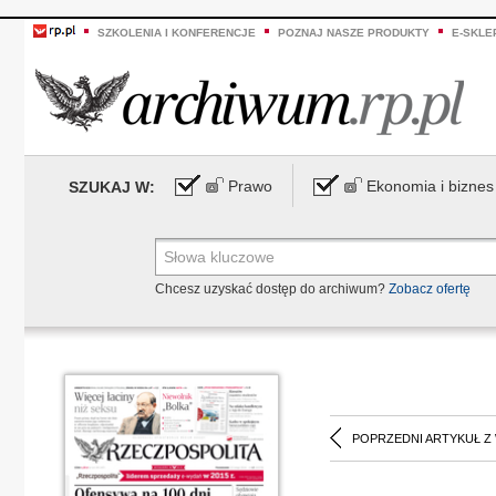
SZKOLENIA I KONFERENCJE
POZNAJ NASZE PRODUKTY
E-SKLE
Prawo
Ekonomia i biznes
SZUKAJ W:
Chcesz uzyskać dostęp do archiwum?
Zobacz ofertę
POPRZEDNI ARTYKUŁ Z