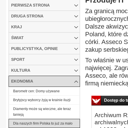
Przoduje IT
PIERWSZA STRONA
Za granicą moc
DRUGA STRONA
ubiegłorocznyc
Dalsze akwizyc
KRAJ
Poland, które d
ŚWIAT
córki. Asseco 
zakup serbskie
PUBLICYSTYKA, OPINIE
To właśnie w us
SPORT
najwięcej. Zagr
KULTURA
Asseco, ale ró
EKONOMIA
firmą niemiecką,
Barometr cen: Domy używane
Dostęp do tr
Brytyjscy wyborcy żyją w krainie iluzji
Diamenty może są wieczne, ale teraz
Archiwum Rz
tanieją
archiwalnyc
Dla naszych firm Polska to już za mało