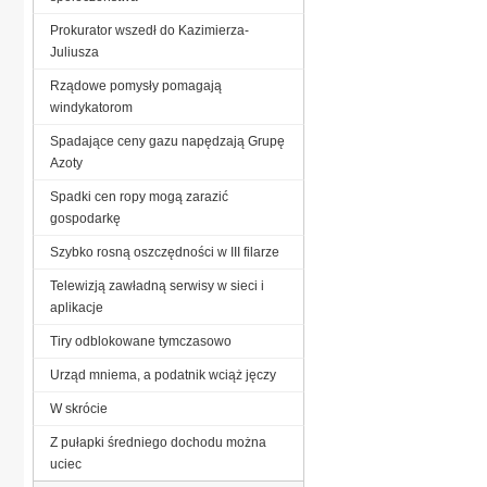
Prokurator wszedł do Kazimierza-
Juliusza
Rządowe pomysły pomagają
windykatorom
Spadające ceny gazu napędzają Grupę
Azoty
Spadki cen ropy mogą zarazić
gospodarkę
Szybko rosną oszczędności w III filarze
Telewizją zawładną serwisy w sieci i
aplikacje
Tiry odblokowane tymczasowo
Urząd mniema, a podatnik wciąż jęczy
W skrócie
Z pułapki średniego dochodu można
uciec