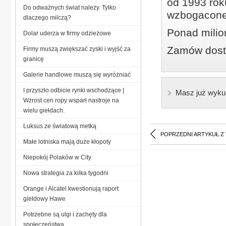
od 1993 roku
Do odważnych świat należy. Tylko
wzbogacone
dlaczego milczą?
Ponad milio
Dolar uderza w firmy odzieżowe
Zamów dostę
Firmy muszą zwiększać zyski i wyjść za
granicę
Galerie handlowe muszą się wyróżniać
I przyszło odbicie rynki wschodzące |
Masz już wyku
Wzrost cen ropy wsparł nastroje na
wielu giełdach.
Luksus ze światową metką
POPRZEDNI ARTYKUŁ Z
Małe lotniska mają duże kłopoty
Niepokój Polaków w City
Nowa strategia za kilka tygodni
Orange i Alcatel kwestionują raport
giełdowy Hawe
Potrzebne są ulgi i zachęty dla
społeczeństwa