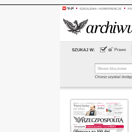
SZKOLENIA I KONFERENCJE
PO
Prawo
SZUKAJ W:
Chcesz uzyskać dostę