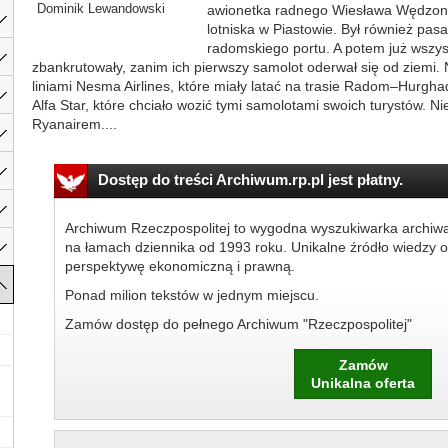
Dominik Lewandowski
awionetka radnego Wiesława Wędzonki
lotniska w Piastowie. Był również pas
radomskiego portu. A potem już wszystk
zbankrutowały, zanim ich pierwszy samolot oderwał się od ziemi. 
liniami Nesma Airlines, które miały latać na trasie Radom–Hurgh
Alfa Star, które chciało wozić tymi samolotami swoich turystów. N
Ryanairem....
Dostęp do treści Archiwum.rp.pl jest płatny.
Archiwum Rzeczpospolitej to wygodna wyszukiwarka archiw
na łamach dziennika od 1993 roku. Unikalne źródło wiedzy o
perspektywę ekonomiczną i prawną.
Ponad milion tekstów w jednym miejscu.
Zamów dostęp do pełnego Archiwum "Rzeczpospolitej"
Zamów
Unikalna oferta