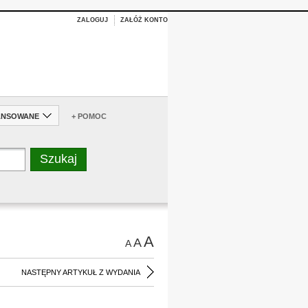
ZALOGUJ
ZAŁÓŻ KONTO
ANSOWANE
+ POMOC
A
A
A
NASTĘPNY ARTYKUŁ Z WYDANIA