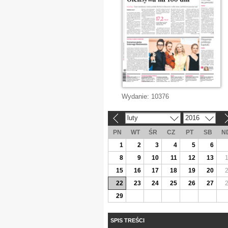
Wydanie:
10376
luty
2016
«
»
PN
WT
ŚR
CZ
PT
SB
N
1
2
3
4
5
6
8
9
10
11
12
13
15
16
17
18
19
20
22
23
24
25
26
27
29
SPIS TREŚCI