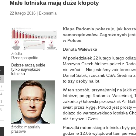
Małe lotniska mają duże kłopoty
22 lutego 2016 | Ekonomia
Klapa Radomia pokazuje, jak kosz
samorządowców. Zagrożonych jest j
w Polsce.
Danuta Walewska
źródło:
Rzeczpospolita
W poniedziałek 22 lutego lutego odlat
Maszyna Czech Airlines poleci z Rado
Dobrze radzą sobie
tylko największe
nie wróci. – Nie jesteśmy zainteresow
lotniska
Daniel Sabik, rzecznik CSA. Średnia z
D
to trzy osoby na lot.
7
W ten sposób, przynajmniej na jakiś 
14
lotniczej potęgi Radomia. Wcześniej, 
zakończył łotewski przewoźnik Air Balt
21
świat przez Rygę. Powód jest prosty –
28
dojazd do warszawskiego lotniska Cho
niż Łotysze i Czesi.
źródło: materiały
Początki radomskiego lotniska były p
prasowe
godzinie 12.05 wylądował tam pierwszy