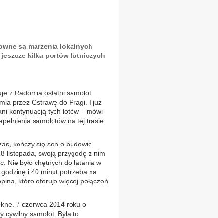
towne są marzenia lokalnych
eszcze kilka portów lotniczych
uje z Radomia ostatni samolot.
mia przez Ostrawę do Pragi. I już
ani kontynuacją tych lotów – mówi
apełnienia samolotów na tej trasie
czas, kończy się sen o budowie
18 listopada, swoją przygodę z nim
ic. Nie było chętnych do latania w
 godzinę i 40 minut potrzeba na
pina, które oferuje więcej połączeń
iękne. 7 czerwca 2014 roku o
 cywilny samolot. Była to