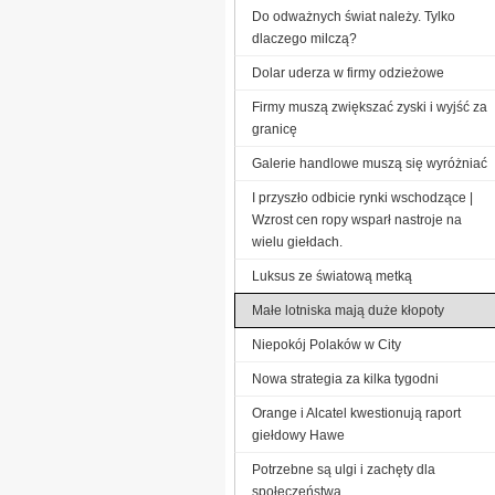
Do odważnych świat należy. Tylko
dlaczego milczą?
Dolar uderza w firmy odzieżowe
Firmy muszą zwiększać zyski i wyjść za
granicę
Galerie handlowe muszą się wyróżniać
I przyszło odbicie rynki wschodzące |
Wzrost cen ropy wsparł nastroje na
wielu giełdach.
Luksus ze światową metką
Małe lotniska mają duże kłopoty
Niepokój Polaków w City
Nowa strategia za kilka tygodni
Orange i Alcatel kwestionują raport
giełdowy Hawe
Potrzebne są ulgi i zachęty dla
społeczeństwa