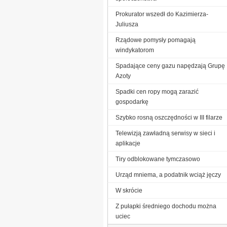
Prokurator wszedł do Kazimierza-
Juliusza
Rządowe pomysły pomagają
windykatorom
Spadające ceny gazu napędzają Grupę
Azoty
Spadki cen ropy mogą zarazić
gospodarkę
Szybko rosną oszczędności w III filarze
Telewizją zawładną serwisy w sieci i
aplikacje
Tiry odblokowane tymczasowo
Urząd mniema, a podatnik wciąż jęczy
W skrócie
Z pułapki średniego dochodu można
uciec