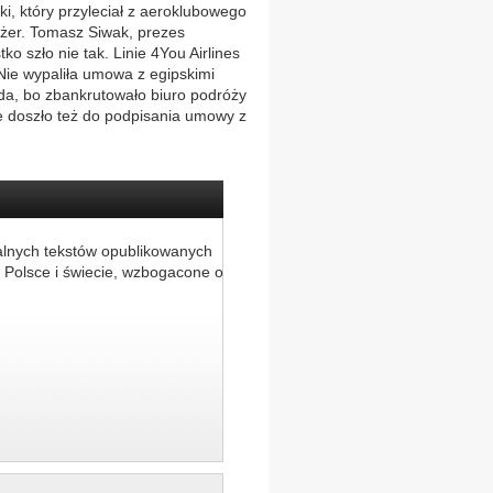
, który przyleciał z aeroklubowego
ażer. Tomasz Siwak, prezes
o szło nie tak. Linie 4You Airlines
Nie wypaliła umowa z egipskimi
ada, bo zbankrutowało biuro podróży
ie doszło też do podpisania umowy z
alnych tekstów opublikowanych
 Polsce i świecie, wzbogacone o