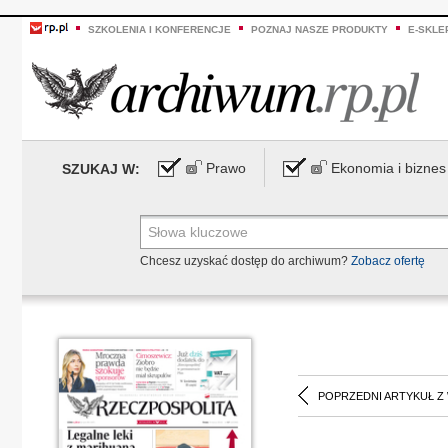
SZKOLENIA I KONFERENCJE
POZNAJ NASZE PRODUKTY
E-SKLE
Prawo
Ekonomia i biznes
SZUKAJ W:
Chcesz uzyskać dostęp do archiwum?
Zobacz ofertę
POPRZEDNI ARTYKUŁ Z