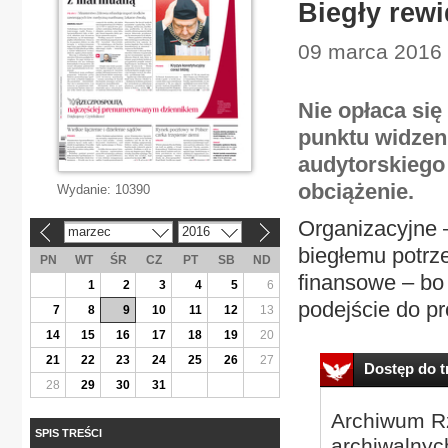
Biegły rewi
09 marca 2016 
Nie opłaca się
punktu widzen
audytorskiego
obciążenie.
Wydanie:
10390
Organizacyjne 
marzec
2016
«
»
biegłemu potrz
PN
WT
ŚR
CZ
PT
SB
ND
finansowe – bo 
1
2
3
4
5
6
podejście do pr
7
8
9
10
11
12
13
14
15
16
17
18
19
20
21
22
23
24
25
26
27
Dostęp do tr
28
29
30
31
Archiwum Rz
SPIS TREŚCI
archiwalnyc