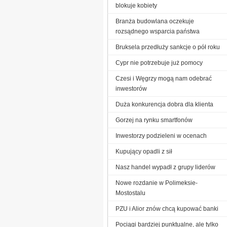
blokuje kobiety
Branża budowlana oczekuje
rozsądnego wsparcia państwa
Bruksela przedłuży sankcje o pół roku
Cypr nie potrzebuje już pomocy
Czesi i Węgrzy mogą nam odebrać
inwestorów
Duża konkurencja dobra dla klienta
Gorzej na rynku smartfonów
Inwestorzy podzieleni w ocenach
Kupujący opadli z sił
Nasz handel wypadł z grupy liderów
Nowe rozdanie w Polimeksie-
Mostostalu
PZU i Alior znów chcą kupować banki
Pociągi bardziej punktualne, ale tylko