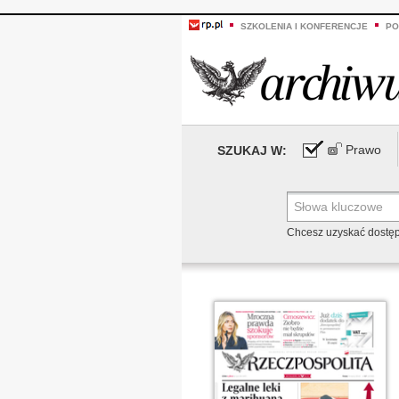
SZKOLENIA I KONFERENCJE
PO
Prawo
SZUKAJ W:
Chcesz uzyskać dostę