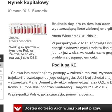
Rynek kapitałowy
09 marca 2016 | Ekonomia
Bruksela dopiero za dwa lata oceni
wystarczającą ilość zielonej energii
Aneta Wieczerzak-krusińska
źródło:
Rzeczpospolita
W perspektywie 2020 r. zobowiązaliśm
Według ekspertów w
energii z odnawialnych źródeł w final
tym roku Polska
jednak już w ub.r. wskazała nas w gr
zejdzie ze ścieżki
problem z osiągnięciem celu.
realizacji celu OZE
Pod lupą KE
D
6
– Co dwa lata monitorujemy postępy w zakresie realizacji wyzna
trajektorii prowadzącej do jego osiągnięcia. Jeśli kraj schodzi z 
13
– stwierdziła Marie Donnelly, dyrektor odpowiedzialna za OZE w D
20
Komisji Europejskiej podczas Konferencji i Targów PSEW 2016.
27
W przypadku Polski, jak zaznaczyła, ponowna ocena...
Dostęp do treści Archiwum.rp.pl jest płatny.