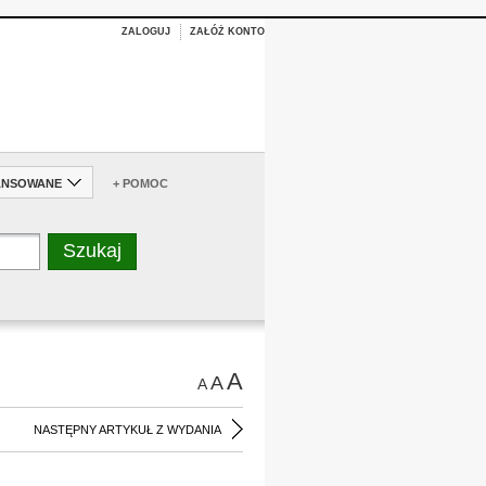
ZALOGUJ
ZAŁÓŻ KONTO
ANSOWANE
+ POMOC
A
A
A
NASTĘPNY ARTYKUŁ Z WYDANIA