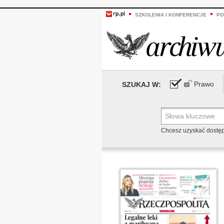
SZKOLENIA I KONFERENCJE
PO
Prawo
SZUKAJ W:
Chcesz uzyskać dostę