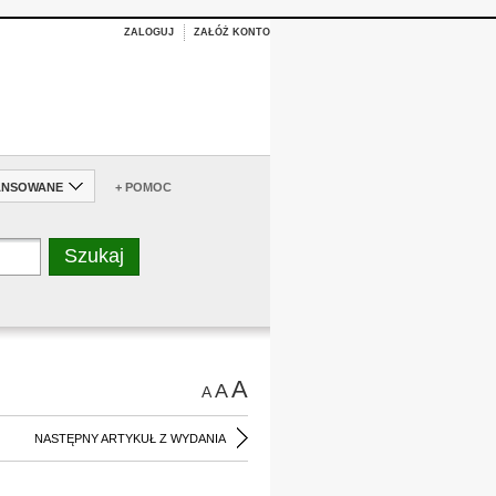
ZALOGUJ
ZAŁÓŻ KONTO
ANSOWANE
+ POMOC
A
A
A
NASTĘPNY ARTYKUŁ Z WYDANIA