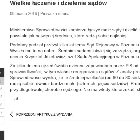
Wielkie łączenie i dzielenie sądów
09 marca 2016 | Pierwsza strona
Ministerstwo Sprawiedliwości zamierza łączyć małe sądy i dzielić 
powstało jak najwięcej średnich, które radzą sobie najlepiej.
Podobny podział przeżył kilka lat temu Sąd Rejonowy w Poznaniu.
Wyszło mu to na dobre. Średnimi sądami łatwiej się zarządza, orga
ocenia Krzysztof Józefowicz, szef Sądu Apelacyjnego w Poznaniu
Za kilka dni ma ujrzeć światło dzienne zapowiadana przez PiS od
sprawiedliwości, w tym właśnie reorganizacja sądów. Z analiz p
Sprawiedliwości wynika, że te średniej wielkości (od 60 do 80 sęd
D
radzą sobie również bardzo małe (czterech–pięciu sędziów). Prob
6
przy długotrwałej chorobie sędziego. Nie ma wtedy kto orzekać, s
13
—ał
20
27
POPRZEDNI ARTYKUŁ Z WYDANIA