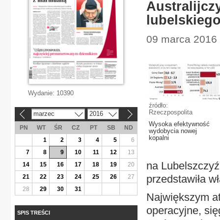
Australijcz
lubelskieg
09 marca 2016 
Wydanie:
10390
źródło:
Rzeczpospolita
marzec
2016
«
»
Wysoka efektywność
PN
WT
ŚR
CZ
PT
SB
ND
wydobycia nowej
kopalni
1
2
3
4
5
6
7
8
9
10
11
12
13
na Lubelszczyźn
14
15
16
17
18
19
20
przedstawiła w
21
22
23
24
25
26
27
28
29
30
31
Największym at
operacyjne, się
SPIS TREŚCI