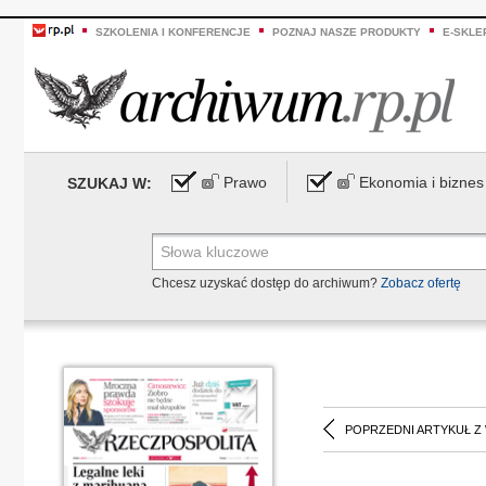
SZKOLENIA I KONFERENCJE
POZNAJ NASZE PRODUKTY
E-SKLE
Prawo
Ekonomia i biznes
SZUKAJ W:
Chcesz uzyskać dostęp do archiwum?
Zobacz ofertę
POPRZEDNI ARTYKUŁ Z