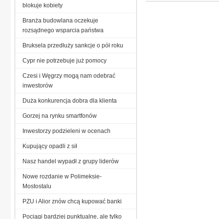
blokuje kobiety
Branża budowlana oczekuje
rozsądnego wsparcia państwa
Bruksela przedłuży sankcje o pół roku
Cypr nie potrzebuje już pomocy
Czesi i Węgrzy mogą nam odebrać
inwestorów
Duża konkurencja dobra dla klienta
Gorzej na rynku smartfonów
Inwestorzy podzieleni w ocenach
Kupujący opadli z sił
Nasz handel wypadł z grupy liderów
Nowe rozdanie w Polimeksie-
Mostostalu
PZU i Alior znów chcą kupować banki
Pociągi bardziej punktualne, ale tylko