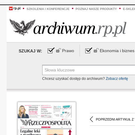
SZKOLENIA I KONFERENCJE
POZNAJ NASZE PRODUKTY
E-SKLE
Prawo
Ekonomia i biznes
SZUKAJ W:
Chcesz uzyskać dostęp do archiwum?
Zobacz ofertę
POPRZEDNI ARTYKUŁ Z