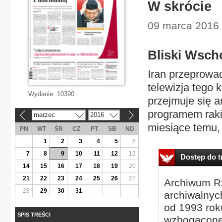
W skrócie
09 marca 2016 
Bliski Wsch
Iran przeprowad
telewizja tego 
Wydanie:
10390
przejmuje się 
programem rak
marzec
2016
«
»
miesiące temu, 
PN
WT
ŚR
CZ
PT
SB
ND
1
2
3
4
5
6
7
8
9
10
11
12
13
Dostęp do tr
14
15
16
17
18
19
20
21
22
23
24
25
26
27
Archiwum Rz
28
29
30
31
archiwalnyc
od 1993 roku
SPIS TREŚCI
wzbogacone