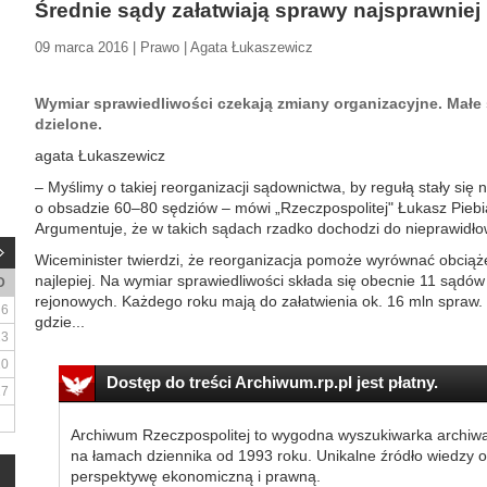
Średnie sądy załatwiają sprawy najsprawniej
09 marca 2016 | Prawo | Agata Łukaszewicz
Wymiar sprawiedliwości czekają zmiany organizacyjne. Małe
dzielone.
agata Łukaszewicz
– Myślimy o takiej reorganizacji sądownictwa, by regułą stały się 
o obsadzie 60–80 sędziów – mówi „Rzeczpospolitej" Łukasz Piebia
Argumentuje, że w takich sądach rzadko dochodzi do nieprawidło
Wiceminister twierdzi, że reorganizacja pomoże wyrównać obciążen
najlepiej. Na wymiar sprawiedliwości składa się obecnie 11 sądó
D
rejonowych. Każdego roku mają do załatwienia ok. 16 mln spraw. 
6
gdzie...
13
20
Dostęp do treści Archiwum.rp.pl jest płatny.
27
Archiwum Rzeczpospolitej to wygodna wyszukiwarka archiw
na łamach dziennika od 1993 roku. Unikalne źródło wiedzy o
perspektywę ekonomiczną i prawną.