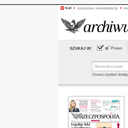
SZKOLENIA I KONFERENCJE
PO
Prawo
SZUKAJ W:
Chcesz uzyskać dostę