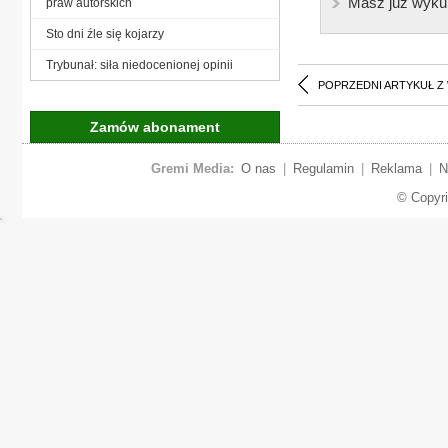
Masz już wyku
praw autorskich
Sto dni źle się kojarzy
Trybunał: siła niedocenionej opinii
POPRZEDNI ARTYKUŁ Z
Zamów abonament
Gremi Media:
O nas
|
Regulamin
|
Reklama
|
N
© Copyr