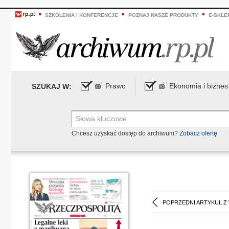
SZKOLENIA I KONFERENCJE
POZNAJ NASZE PRODUKTY
E-SKLE
Prawo
Ekonomia i biznes
SZUKAJ W:
Chcesz uzyskać dostęp do archiwum?
Zobacz ofertę
POPRZEDNI ARTYKUŁ Z