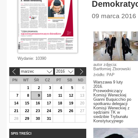
Demokratyc
09 marca 2016 |
Wydanie:
10390
autor zdjęcia:
Bartłomiej Zborowski
marzec
2016
«
»
źródło: PAP
PN
WT
ŚR
CZ
PT
SB
ND
Warszawa 9 luty
2016.
1
2
3
4
5
6
Przewodniczący
Komisji Weneckiej
7
8
9
10
11
12
13
Gianni Buquicchio po
14
15
16
17
18
19
20
spotkaniu delegacji
Komisji Weneckiej z
21
22
23
24
25
26
27
sędziami TK w
siedzibie Trybunału
28
29
30
31
Konstytucyjnego
SPIS TREŚCI