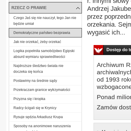
r. Innymi słowy
Andrzej Jakubec
RZECZ O PRAWIE
przez poprzedn
Czego Jaś się nie nauczył, tego Jan nie
orzekania. Sej
będzie umiał
wygasić ich...
Demokratyczne państwo bezprawia
Jak nie orzekać, żeby orzekać
Dostęp do tr
Logika popełniła samobójstwo Egipski
absurd wymiaru sprawiedliwości
Archiwum Rz
Najdroższe śledztwo świata nie
archiwalnyc
doczeka się końca
od 1993 roku
Postawimy na średnie sądy
wzbogacone
Przekraczam granice wytrzymałości
Ponad milio
Przyzna się i kropka
Zamów dostę
Radcy ścigali się w Krynicy
Rysuje sędzia Arkadiusz Krupa
Sposoby na anonimowe naruszenia