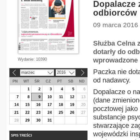
Dopalacze z
odbiorców
09 marca 2016 
Służba Celna z
dotarły do od
wprowadzone 
Wydanie:
10390
Paczka nie dot
marzec
2016
«
»
od nadawcy.
PN
WT
ŚR
CZ
PT
SB
ND
1
2
3
4
5
6
Dopalacze o na
7
8
9
10
11
12
13
(dane zmienion
14
15
16
17
18
19
20
pocztowej jako 
21
22
23
24
25
26
27
substancje psy
28
29
30
31
stwarzające za
wojewódzki ins
SPIS TREŚCI