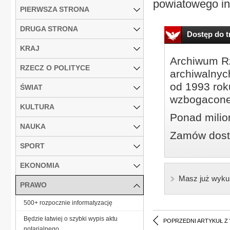
powiatowego in
PIERWSZA STRONA
DRUGA STRONA
Dostęp do tr
KRAJ
Archiwum Rz
RZECZ O POLITYCE
archiwalnyc
od 1993 roku
ŚWIAT
wzbogacone
KULTURA
Ponad milio
NAUKA
Zamów dostę
SPORT
EKONOMIA
Masz już wyku
PRAWO
500+ rozpocznie informatyzację
Będzie łatwiej o szybki wypis aktu
POPRZEDNI ARTYKUŁ Z
notarialnego