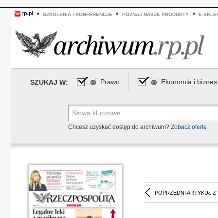
SZKOLENIA I KONFERENCJE
POZNAJ NASZE PRODUKTY
E-SKLE
Prawo
Ekonomia i biznes
SZUKAJ W:
Chcesz uzyskać dostęp do archiwum?
Zobacz ofertę
POPRZEDNI ARTYKUŁ Z