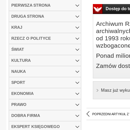
PIERWSZA STRONA
Dostęp do tr
DRUGA STRONA
Archiwum Rz
KRAJ
archiwalnyc
od 1993 roku
RZECZ O POLITYCE
wzbogacone
ŚWIAT
Ponad milio
KULTURA
Zamów dostę
NAUKA
SPORT
Masz już wyku
EKONOMIA
PRAWO
POPRZEDNI ARTYKUŁ Z
DOBRA FIRMA
EKSPERT KSIĘGOWEGO