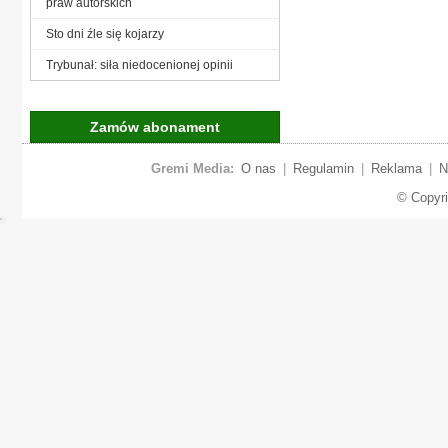
praw autorskich
Sto dni źle się kojarzy
Trybunał: siła niedocenionej opinii
Zamów abonament
Gremi Media:
O nas
|
Regulamin
|
Reklama
|
N
© Copyr