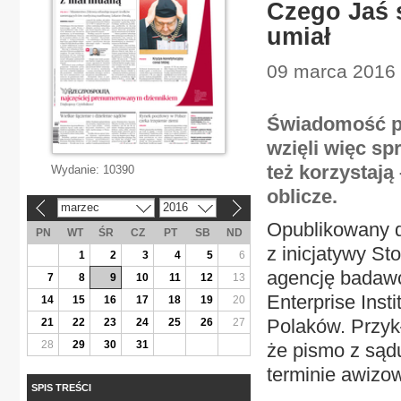
Czego Jaś s
umiał
09 marca 2016 
Świadomość pr
wzięli więc s
też korzystają
Wydanie:
10390
oblicze.
marzec
2016
«
»
Opublikowany d
PN
WT
ŚR
CZ
PT
SB
ND
z inicjatywy St
1
2
3
4
5
6
agencję badaw
7
8
9
10
11
12
13
Enterprise Inst
14
15
16
17
18
19
20
Polaków. Przyk
21
22
23
24
25
26
27
28
29
30
31
że pismo z sąd
terminie awizo
SPIS TREŚCI