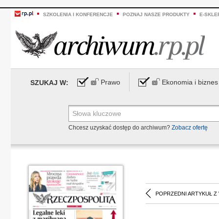
SZKOLENIA I KONFERENCJE
POZNAJ NASZE PRODUKTY
E-SKLE
Prawo
Ekonomia i biznes
SZUKAJ W:
Chcesz uzyskać dostęp do archiwum?
Zobacz ofertę
POPRZEDNI ARTYKUŁ Z