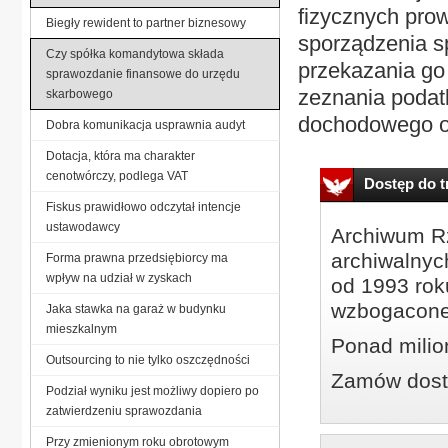
fizycznych pro
Biegły rewident to partner biznesowy
sporządzenia s
Czy spółka komandytowa składa
przekazania go
sprawozdanie finansowe do urzędu
zeznania podat
skarbowego
dochodowego o
Dobra komunikacja usprawnia audyt
Dotacja, która ma charakter
cenotwórczy, podlega VAT
Dostęp do tr
Fiskus prawidłowo odczytał intencje
ustawodawcy
Archiwum Rz
archiwalnyc
Forma prawna przedsiębiorcy ma
wpływ na udział w zyskach
od 1993 roku
wzbogacone
Jaka stawka na garaż w budynku
mieszkalnym
Ponad milio
Outsourcing to nie tylko oszczędności
Zamów dostę
Podział wyniku jest możliwy dopiero po
zatwierdzeniu sprawozdania
Przy zmienionym roku obrotowym