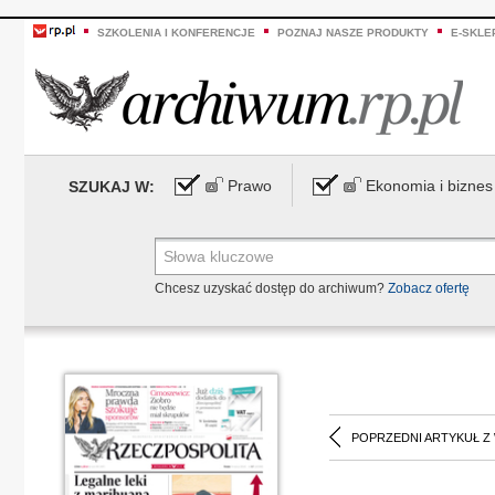
SZKOLENIA I KONFERENCJE
POZNAJ NASZE PRODUKTY
E-SKLE
Prawo
Ekonomia i biznes
SZUKAJ W:
Chcesz uzyskać dostęp do archiwum?
Zobacz ofertę
POPRZEDNI ARTYKUŁ Z