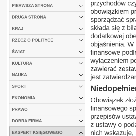
przychodów czy
PIERWSZA STRONA
obowiązkiem pr
DRUGA STRONA
sporządzać spr
składa się z bi
KRAJ
dodatkowej obe
RZECZ O POLITYCE
objaśnienia. W
finansowe podl
ŚWIAT
wyłączeniem po
KULTURA
zawierać zesta
NAUKA
jest zatwierdza
SPORT
Niedopełnie
EKONOMIA
Obowiązek zło
finansowego sp
PRAWO
przepisów usta
DOBRA FIRMA
z ustawy o pod
nich wskazuje,
EKSPERT KSIĘGOWEGO