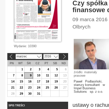
Czy spółka
finansowe 
09 marca 2016 |
Olbrych
Wydanie:
10390
marzec
2016
«
»
PN
WT
ŚR
CZ
PT
SB
ND
1
2
3
4
5
6
źródło: materiały
7
8
9
10
11
12
13
prasowe
Paweł Podlasiński,
14
15
16
17
18
19
20
starszy konsultant w
21
22
23
24
25
26
27
Impel Business
Solutions sp. z o.o.
28
29
30
31
ustawy o rachu
SPIS TREŚCI