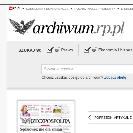
SZKOLENIA I KONFERENCJE
POZNAJ NASZE PRODUKTY
E-SKLE
Prawo
Ekonomia i biznes
SZUKAJ W:
Chcesz uzyskać dostęp do archiwum?
Zobacz ofertę
POPRZEDNI ARTYKUŁ Z