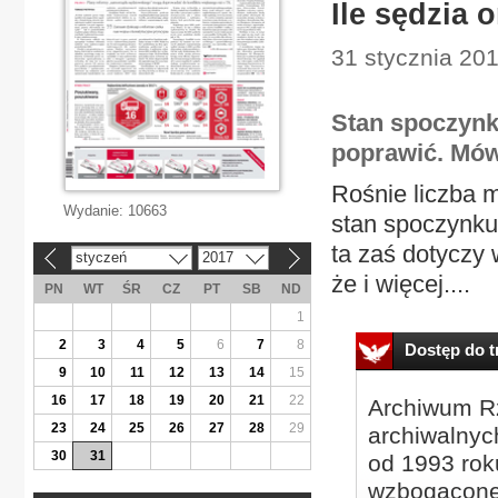
Ile sędzia 
31 stycznia 201
Stan spoczynk
poprawić. Mów
Rośnie liczba 
Wydanie:
10663
stan spoczynku.
ta zaś dotyczy 
styczeń
2017
«
»
że i więcej....
PN
WT
ŚR
CZ
PT
SB
ND
1
2
3
4
5
6
7
8
Dostęp do tr
9
10
11
12
13
14
15
16
17
18
19
20
21
22
Archiwum Rz
23
24
25
26
27
28
29
archiwalnyc
30
31
od 1993 roku
wzbogacone