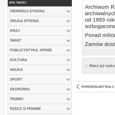
SPIS TREŚCI
Archiwum Rz
PIERWSZA STRONA
archiwalnyc
od 1993 roku
DRUGA STRONA
wzbogacone
KRAJ
Ponad milio
ŚWIAT
Zamów dostę
PUBLICYSTYKA, OPINIE
KULTURA
Masz już wyku
NAUKA
SPORT
POPRZEDNI ARTYKUŁ Z
EKONOMIA
PRAWO
RZECZ O PRAWIE