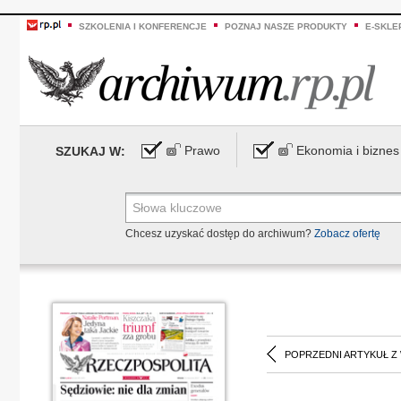
SZKOLENIA I KONFERENCJE
POZNAJ NASZE PRODUKTY
E-SKLE
Prawo
Ekonomia i biznes
SZUKAJ W:
Chcesz uzyskać dostęp do archiwum?
Zobacz ofertę
POPRZEDNI ARTYKUŁ Z