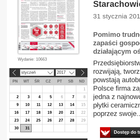
Starachowi
31 stycznia 20
Pomimo trudne
zapaści gospo
działającym 
Wydanie:
10663
Przedsiębiorstw
rozwijają, two
styczeń
2017
«
»
powstają autob
PN
WT
ŚR
CZ
PT
SB
ND
Polsce firma z
1
jedna z najnow
2
3
4
5
6
7
8
płytki ceramic
9
10
11
12
13
14
15
poprzez swoje..
16
17
18
19
20
21
22
23
24
25
26
27
28
29
30
31
Dostęp do tr