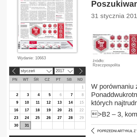
Poszukiwan
31 stycznia 201
Wydanie:
10663
źródło:
Rzeczpospolita
styczeń
2017
«
»
PN
WT
ŚR
CZ
PT
SB
ND
W porównaniu z
1
Ponaddwukrotnie
2
3
4
5
6
7
8
których najtrud
9
10
11
12
13
14
15
16
17
18
19
20
21
22
>B2 – 3, kom
23
24
25
26
27
28
29
30
31
POPRZEDNI ARTYKUŁ Z