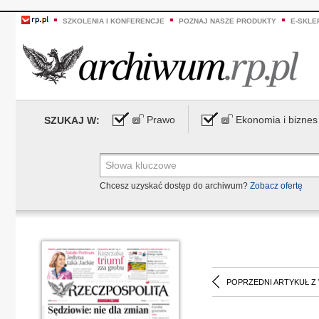
SZKOLENIA I KONFERENCJE
POZNAJ NASZE PRODUKTY
E-SKLE
Prawo
Ekonomia i biznes
SZUKAJ W:
Chcesz uzyskać dostęp do archiwum?
Zobacz ofertę
POPRZEDNI ARTYKUŁ Z