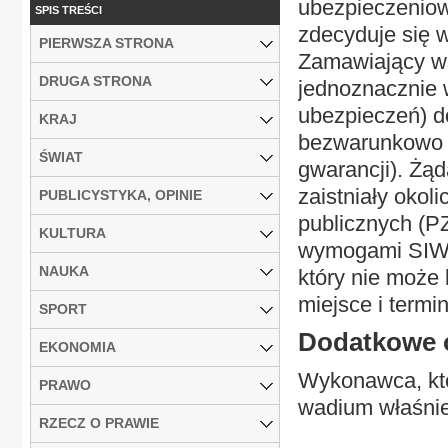
ubezpieczeniowe
SPIS TREŚCI
zdecyduje się w
PIERWSZA STRONA
Zamawiający wsk
DRUGA STRONA
jednoznacznie 
ubezpieczeń) do
KRAJ
bezwarunkowo n
ŚWIAT
gwarancji). Żą
zaistniały oko
PUBLICYSTYKA, OPINIE
publicznych (P
KULTURA
wymogami SIWZ
NAUKA
który nie może 
miejsce i termin
SPORT
Dodatkowe 
EKONOMIA
Wykonawca, któ
PRAWO
wadium właśnie 
RZECZ O PRAWIE