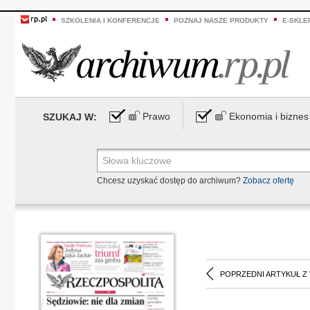
SZKOLENIA I KONFERENCJE
POZNAJ NASZE PRODUKTY
E-SKLE
Prawo
Ekonomia i biznes
SZUKAJ W:
Chcesz uzyskać dostęp do archiwum?
Zobacz ofertę
POPRZEDNI ARTYKUŁ Z