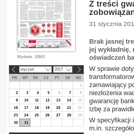
Z treści gw
zobowiązan
31 stycznia 201
Brak jasnej tr
jej wykładnię
oświadczeń ba
Wydanie:
10663
W sprawie doty
styczeń
2017
«
»
transformatoro
PN
WT
ŚR
CZ
PT
SB
ND
zamawiający p
1
niezłożenia wa
2
3
4
5
6
7
8
gwarancję banko
9
10
11
12
13
14
15
Izbę za prawid
16
17
18
19
20
21
22
23
24
25
26
27
28
29
W specyfikacji
30
31
m.in. szczegół