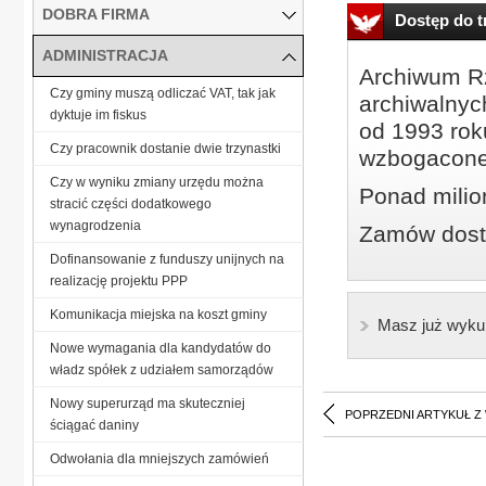
DOBRA FIRMA
Dostęp do tr
ADMINISTRACJA
Archiwum Rz
Czy gminy muszą odliczać VAT, tak jak
archiwalnyc
dyktuje im fiskus
od 1993 roku
Czy pracownik dostanie dwie trzynastki
wzbogacone
Czy w wyniku zmiany urzędu można
Ponad milio
stracić części dodatkowego
wynagrodzenia
Zamów dostę
Dofinansowanie z funduszy unijnych na
realizację projektu PPP
Komunikacja miejska na koszt gminy
Masz już wyku
Nowe wymagania dla kandydatów do
władz spółek z udziałem samorządów
Nowy superurząd ma skuteczniej
POPRZEDNI ARTYKUŁ Z
ściągać daniny
Odwołania dla mniejszych zamówień