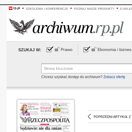
SZKOLENIA I KONFERENCJE
POZNAJ NASZE PRODUKTY
E-SKLE
Prawo
Ekonomia i biznes
SZUKAJ W:
Chcesz uzyskać dostęp do archiwum?
Zobacz ofertę
POPRZEDNI ARTYKUŁ Z