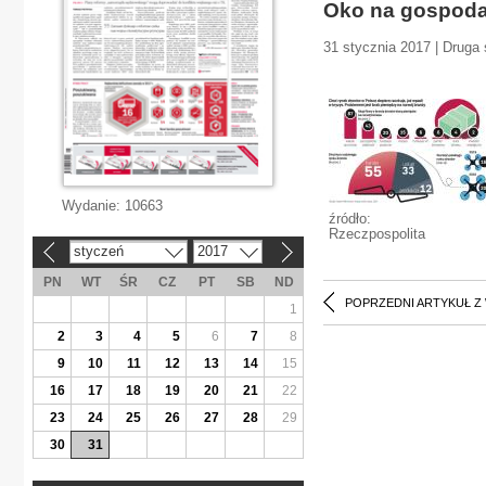
Oko na gospoda
31 stycznia 2017 | Druga 
Wydanie:
10663
źródło:
Rzeczpospolita
styczeń
2017
«
»
PN
WT
ŚR
CZ
PT
SB
ND
POPRZEDNI ARTYKUŁ Z
1
2
3
4
5
6
7
8
9
10
11
12
13
14
15
16
17
18
19
20
21
22
23
24
25
26
27
28
29
30
31