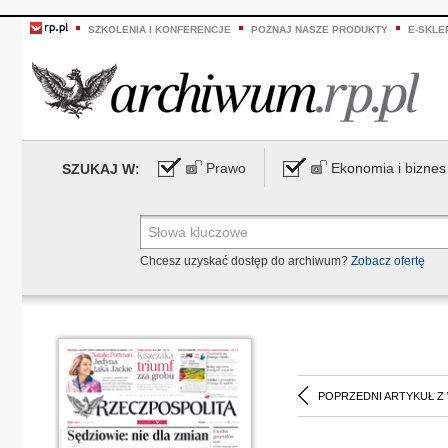
SZKOLENIA I KONFERENCJE
POZNAJ NASZE PRODUKTY
E-SKLE
Prawo
Ekonomia i biznes
SZUKAJ W:
Chcesz uzyskać dostęp do archiwum?
Zobacz ofertę
POPRZEDNI ARTYKUŁ Z