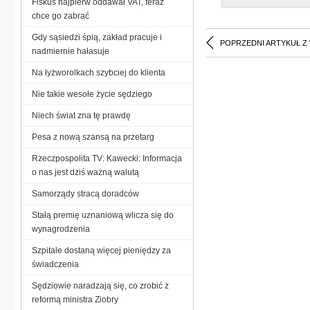
Fiskus najpierw oddawał VAT, teraz
chce go zabrać
Gdy sąsiedzi śpią, zakład pracuje i
POPRZEDNI ARTYKUŁ Z
nadmiernie hałasuje
Na łyżworolkach szybciej do klienta
Nie takie wesołe życie sędziego
Niech świat zna tę prawdę
Pesa z nową szansą na przetarg
Rzeczpospolita TV: Kawecki: Informacja
o nas jest dziś ważną walutą
Samorządy stracą doradców
Stałą premię uznaniową wlicza się do
wynagrodzenia
Szpitale dostaną więcej pieniędzy za
świadczenia
Sędziowie naradzają się, co zrobić z
reformą ministra Ziobry