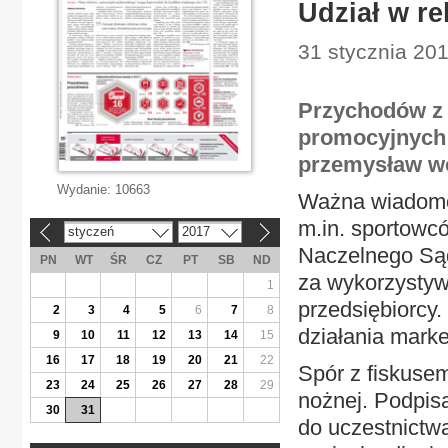
Udział w re
31 stycznia 20
Przychodów z 
promocyjnych n
przemysław wo
Wydanie:
10663
Ważna wiadomoś
m.in. sportowcó
styczeń
2017
«
»
Naczelnego Sąd
PN
WT
ŚR
CZ
PT
SB
ND
za wykorzystyw
1
przedsiębiorcy
2
3
4
5
6
7
8
działania marke
9
10
11
12
13
14
15
16
17
18
19
20
21
22
Spór z fiskusem
23
24
25
26
27
28
29
nożnej. Podpis
30
31
do uczestnictw