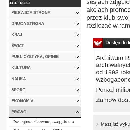
sesjach zdjęci
SPIS TREŚCI
akcjach promoc
PIERWSZA STRONA
przez klub swoj
DRUGA STRONA
rozliczać w ram
KRAJ
Dostęp do tr
ŚWIAT
PUBLICYSTYKA, OPINIE
Archiwum Rz
archiwalnyc
KULTURA
od 1993 roku
wzbogacone
NAUKA
Ponad milio
SPORT
Zamów dostę
EKONOMIA
PRAWO
Dwa zgłoszenia zwrócą uwagę fiskusa
Masz już wyku