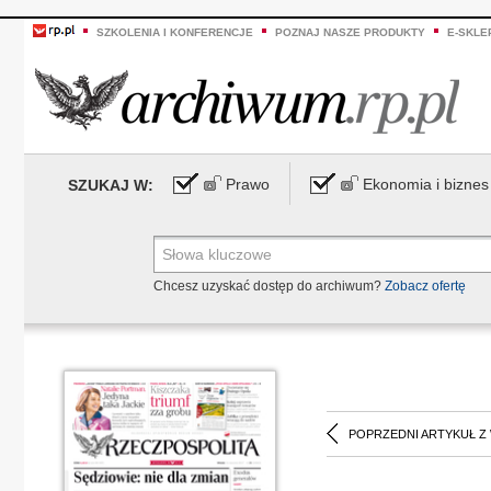
SZKOLENIA I KONFERENCJE
POZNAJ NASZE PRODUKTY
E-SKLE
Prawo
Ekonomia i biznes
SZUKAJ W:
Chcesz uzyskać dostęp do archiwum?
Zobacz ofertę
POPRZEDNI ARTYKUŁ Z