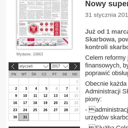
Nowy super
31 stycznia 20
Już od 1 marca
Skarbowa, pows
kontroli skarb
Wydanie:
10663
Celem reformy 
finansowych, b
styczeń
2017
«
»
poprawić obsłu
PN
WT
ŚR
CZ
PT
SB
ND
1
Obecnie każda z
2
3
4
5
6
7
8
Administracji S
9
10
11
12
13
14
15
piony:
16
17
18
19
20
21
22
- administrac
23
24
25
26
27
28
29
urzędów skarb
30
31
- Służba Celn