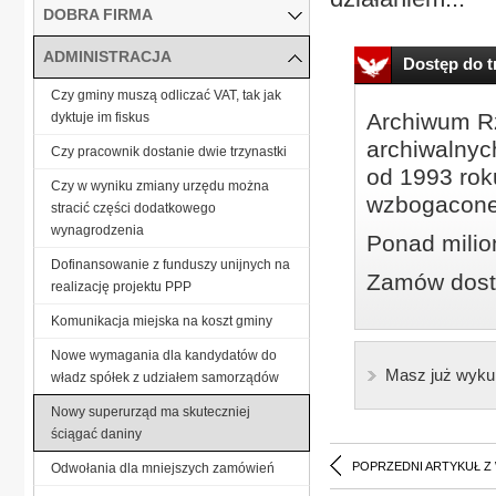
DOBRA FIRMA
ADMINISTRACJA
Dostęp do tr
Czy gminy muszą odliczać VAT, tak jak
Archiwum Rz
dyktuje im fiskus
archiwalnyc
Czy pracownik dostanie dwie trzynastki
od 1993 roku
Czy w wyniku zmiany urzędu można
wzbogacone
stracić części dodatkowego
wynagrodzenia
Ponad milio
Dofinansowanie z funduszy unijnych na
Zamów dostę
realizację projektu PPP
Komunikacja miejska na koszt gminy
Nowe wymagania dla kandydatów do
Masz już wyku
władz spółek z udziałem samorządów
Nowy superurząd ma skuteczniej
ściągać daniny
POPRZEDNI ARTYKUŁ Z
Odwołania dla mniejszych zamówień