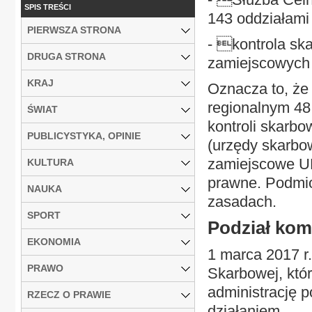
SPIS TREŚCI
143 oddziałami
PIERWSZA STRONA
- kontrola sk
DRUGA STRONA
zamiejscowych
KRAJ
Oznacza to, że
regionalnym 48 
ŚWIAT
kontroli skarbo
PUBLICYSTYKA, OPINIE
(urzędy skarbow
zamiejscowe UK
KULTURA
prawne. Podmio
NAUKA
zasadach.
SPORT
Podział kom
EKONOMIA
1 marca 2017 r.
PRAWO
Skarbowej, któ
administrację p
RZECZ O PRAWIE
działaniem...