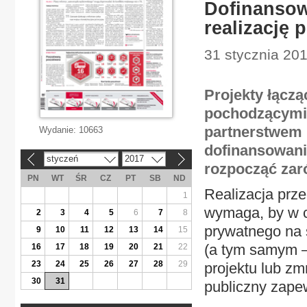
Dofinansow
realizację 
31 stycznia 201
Projekty łącz
pochodzącymi 
partnerstwem 
Wydanie:
10663
dofinansowani
styczeń
2017
«
»
rozpocząć zar
PN
WT
ŚR
CZ
PT
SB
ND
Realizacja prz
1
wymaga, by w c
2
3
4
5
6
7
8
prywatnego na 
9
10
11
12
13
14
15
(a tym samym –
16
17
18
19
20
21
22
23
24
25
26
27
28
29
projektu lub zm
30
31
publiczny zapew