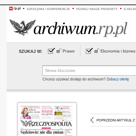
SZKOLENIA I KONFERENCJE
POZNAJ NASZE PRODUKTY
E-SKLE
Prawo
Ekonomia i biznes
SZUKAJ W:
Chcesz uzyskać dostęp do archiwum?
Zobacz ofertę
POPRZEDNI ARTYKUŁ Z