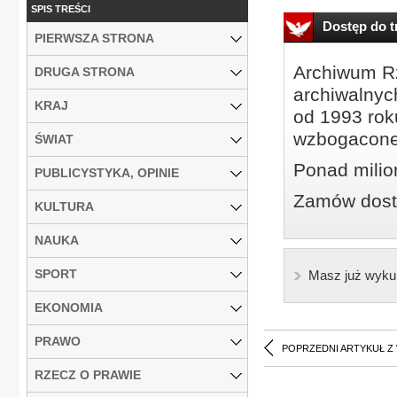
SPIS TREŚCI
Dostęp do tr
PIERWSZA STRONA
Archiwum Rz
DRUGA STRONA
archiwalnyc
KRAJ
od 1993 roku
wzbogacone
ŚWIAT
Ponad milio
PUBLICYSTYKA, OPINIE
Zamów dostę
KULTURA
NAUKA
SPORT
Masz już wyku
EKONOMIA
PRAWO
POPRZEDNI ARTYKUŁ Z
RZECZ O PRAWIE