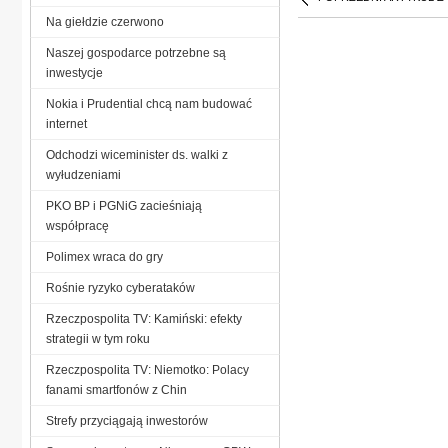
Na giełdzie czerwono
Naszej gospodarce potrzebne są
inwestycje
Nokia i Prudential chcą nam budować
internet
Odchodzi wiceminister ds. walki z
wyłudzeniami
PKO BP i PGNiG zacieśniają
współpracę
Polimex wraca do gry
Rośnie ryzyko cyberataków
Rzeczpospolita TV: Kamiński: efekty
strategii w tym roku
Rzeczpospolita TV: Niemotko: Polacy
fanami smartfonów z Chin
Strefy przyciągają inwestorów