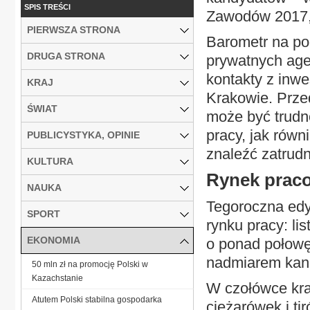
SPIS TREŚCI
Zawodów 2017, d
PIERWSZA STRONA
Barometr na po
DRUGA STRONA
prywatnych agen
kontakty z inw
KRAJ
Krakowie. Prze
ŚWIAT
może być trudn
pracy, jak rów
PUBLICYSTYKA, OPINIE
znaleźć zatrudn
KULTURA
Rynek prac
NAUKA
Tegoroczna edy
SPORT
rynku pracy: li
EKONOMIA
o ponad połowę
nadmiarem kand
50 mln zł na promocję Polski w
Kazachstanie
W czołówce kra
Atutem Polski stabilna gospodarka
ciężarówek i ti