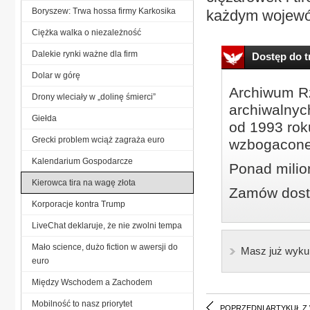
Boryszew: Trwa hossa firmy Karkosika
każdym wojewódz
Ciężka walka o niezależność
Dalekie rynki ważne dla firm
Dostęp do tr
Dolar w górę
Archiwum Rz
Drony wleciały w „dolinę śmierci”
archiwalnyc
Giełda
od 1993 roku
Grecki problem wciąż zagraża euro
wzbogacone
Kalendarium Gospodarcze
Ponad milio
Kierowca tira na wagę złota
Zamów dostę
Korporacje kontra Trump
LiveChat deklaruje, że nie zwolni tempa
Mało science, dużo fiction w awersji do
Masz już wyku
euro
Między Wschodem a Zachodem
Mobilność to nasz priorytet
POPRZEDNI ARTYKUŁ Z