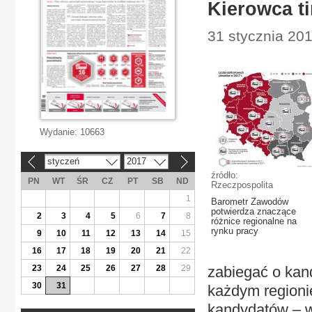
Kierowca ti
31 stycznia 20
Wydanie:
10663
styczeń
2017
«
»
źródło:
PN
WT
ŚR
CZ
PT
SB
ND
Rzeczpospolita
1
Barometr Zawodów
potwierdza znaczące
2
3
4
5
6
7
8
różnice regionalne na
rynku pracy
9
10
11
12
13
14
15
16
17
18
19
20
21
22
23
24
25
26
27
28
29
zabiegać o kan
30
31
każdym regionie
kandydatów – w