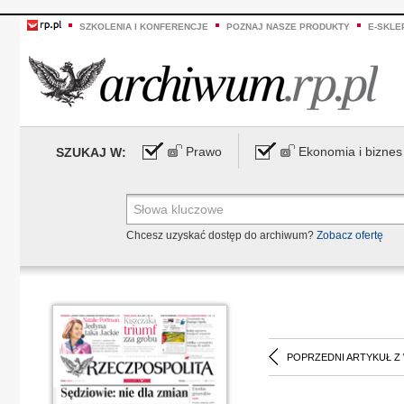
SZKOLENIA I KONFERENCJE
POZNAJ NASZE PRODUKTY
E-SKLE
Prawo
Ekonomia i biznes
SZUKAJ W:
Chcesz uzyskać dostęp do archiwum?
Zobacz ofertę
POPRZEDNI ARTYKUŁ Z