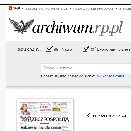
SZKOLENIA I KONFERENCJE
POZNAJ NASZE PRODUKTY
E-SKLE
Prawo
Ekonomia i biznes
SZUKAJ W:
Chcesz uzyskać dostęp do archiwum?
Zobacz ofertę
POPRZEDNI ARTYKUŁ Z