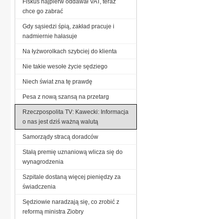
Fiskus najpierw oddawał VAT, teraz
chce go zabrać
Gdy sąsiedzi śpią, zakład pracuje i
nadmiernie hałasuje
Na łyżworolkach szybciej do klienta
Nie takie wesołe życie sędziego
Niech świat zna tę prawdę
Pesa z nową szansą na przetarg
Rzeczpospolita TV: Kawecki: Informacja
o nas jest dziś ważną walutą
Samorządy stracą doradców
Stałą premię uznaniową wlicza się do
wynagrodzenia
Szpitale dostaną więcej pieniędzy za
świadczenia
Sędziowie naradzają się, co zrobić z
reformą ministra Ziobry