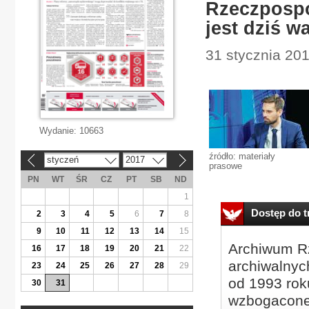
Rzeczpospo
jest dziś w
31 stycznia 20
Wydanie:
10663
źródło: materiały
styczeń
2017
«
»
prasowe
PN
WT
ŚR
CZ
PT
SB
ND
1
Dostęp do tr
2
3
4
5
6
7
8
9
10
11
12
13
14
15
Archiwum Rz
16
17
18
19
20
21
22
archiwalnyc
23
24
25
26
27
28
29
od 1993 roku
30
31
wzbogacone