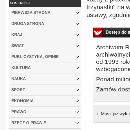
SPIS TREŚCI
trzynastki" na 
PIERWSZA STRONA
ustawy, zgodnie
DRUGA STRONA
Dostęp do tr
KRAJ
ŚWIAT
Archiwum Rz
archiwalnyc
PUBLICYSTYKA, OPINIE
od 1993 roku
KULTURA
wzbogacone
Ponad milio
NAUKA
Zamów dostę
SPORT
EKONOMIA
PRAWO
Masz już wyku
RZECZ O PRAWIE