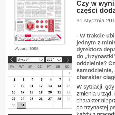
Czy w wyni
części dod
31 stycznia 201
- W trakcie ub
jednym z mini
dyrektora dep
Wydanie:
10663
do „trzynastki
styczeń
2017
«
»
oddzielnie? Cz
PN
WT
ŚR
CZ
PT
SB
ND
samodzielnie, 
1
charakter ciąg
2
3
4
5
6
7
8
W sytuacji, gd
9
10
11
12
13
14
15
zmienia urząd, 
16
17
18
19
20
21
22
23
24
25
26
27
28
29
charakter niepr
30
31
do trzynastej p
każdy z pracod