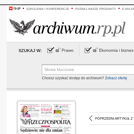
SZKOLENIA I KONFERENCJE
POZNAJ NASZE PRODUKTY
E-SKLE
Prawo
Ekonomia i biznes
SZUKAJ W:
Chcesz uzyskać dostęp do archiwum?
Zobacz ofertę
POPRZEDNI ARTYKUŁ Z