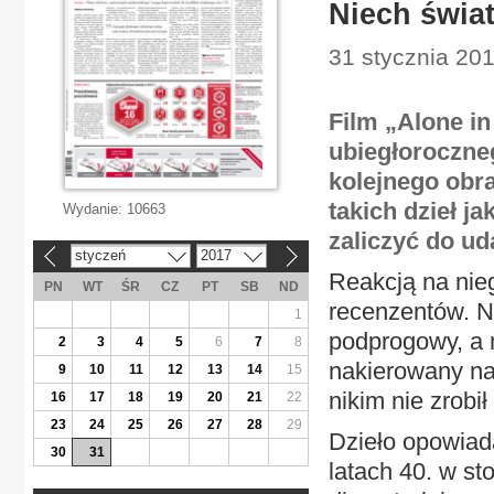
Niech świa
31 stycznia 201
Film „Alone in
ubiegłoroczne
kolejnego obra
takich dzieł j
Wydanie:
10663
zaliczyć do ud
styczeń
2017
«
»
Reakcją na nieg
PN
WT
ŚR
CZ
PT
SB
ND
recenzentów. Ni
1
podprogowy, a 
2
3
4
5
6
7
8
nakierowany na 
9
10
11
12
13
14
15
nikim nie zrobił
16
17
18
19
20
21
22
23
24
25
26
27
28
29
Dzieło opowiad
30
31
latach 40. w st