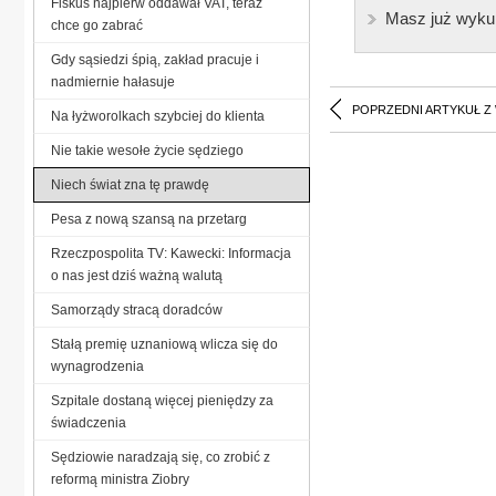
Fiskus najpierw oddawał VAT, teraz
Masz już wyku
chce go zabrać
Gdy sąsiedzi śpią, zakład pracuje i
nadmiernie hałasuje
POPRZEDNI ARTYKUŁ Z
Na łyżworolkach szybciej do klienta
Nie takie wesołe życie sędziego
Niech świat zna tę prawdę
Pesa z nową szansą na przetarg
Rzeczpospolita TV: Kawecki: Informacja
o nas jest dziś ważną walutą
Samorządy stracą doradców
Stałą premię uznaniową wlicza się do
wynagrodzenia
Szpitale dostaną więcej pieniędzy za
świadczenia
Sędziowie naradzają się, co zrobić z
reformą ministra Ziobry