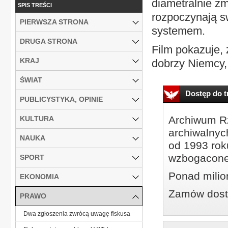
diametralnie zm
SPIS TREŚCI
rozpoczynają s
PIERWSZA STRONA
systemem.
DRUGA STRONA
Film pokazuje,
KRAJ
dobrzy Niemcy,.
ŚWIAT
Dostęp do tr
PUBLICYSTYKA, OPINIE
Archiwum Rz
KULTURA
archiwalnyc
NAUKA
od 1993 roku
wzbogacone
SPORT
Ponad milio
EKONOMIA
Zamów dostę
PRAWO
Dwa zgłoszenia zwrócą uwagę fiskusa