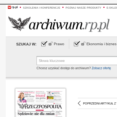
SZKOLENIA I KONFERENCJE
POZNAJ NASZE PRODUKTY
E-SKLE
Prawo
Ekonomia i biznes
SZUKAJ W:
Chcesz uzyskać dostęp do archiwum?
Zobacz ofertę
POPRZEDNI ARTYKUŁ Z