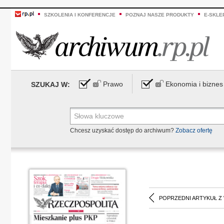
SZKOLENIA I KONFERENCJE
POZNAJ NASZE PRODUKTY
E-SKLE
Prawo
Ekonomia i biznes
SZUKAJ W:
Chcesz uzyskać dostęp do archiwum?
Zobacz ofertę
POPRZEDNI ARTYKUŁ Z