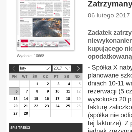
Zatrzymany
06 lutego 2017 |
Zadatek zatrz
niewykonaniem
kupującego nie
opodatkowaną 
Wydanie:
10668
- Spółka X naby
luty
2017
«
»
planowane szko
PN
WT
ŚR
CZ
PT
SB
ND
dniach 10-11 w
1
2
3
4
5
rezerwacji (5 c
6
7
8
9
10
11
12
wysokości 20 pr
13
14
15
16
17
18
19
fakturę zaliczk
20
21
22
23
24
25
26
27
28
(spółka nie odl
tej fakturze).
SPIS TREŚCI
jednak zrezygn