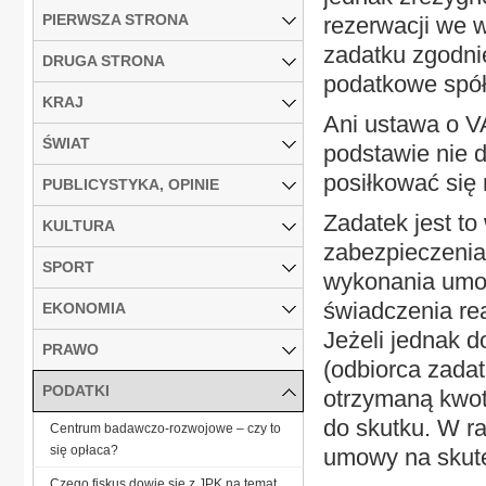
PIERWSZA STRONA
rezerwacji we 
zadatku zgodni
DRUGA STRONA
podatkowe spółk
KRAJ
Ani ustawa o V
ŚWIAT
podstawie nie d
posiłkować się
PUBLICYSTYKA, OPINIE
Zadatek jest to
KULTURA
zabezpieczenia
SPORT
wykonania umow
świadczenia rea
EKONOMIA
Jeżeli jednak d
PRAWO
(odbiorca zada
PODATKI
otrzymaną kwot
do skutku. W r
Centrum badawczo-rozwojowe – czy to
się opłaca?
umowy na skute
Czego fiskus dowie się z JPK na temat