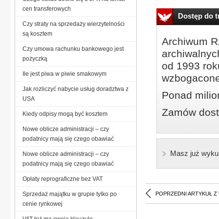
cen transferowych
Dostęp do tr
Czy straty na sprzedaży wierzytelności
są kosztem
Archiwum Rz
Czy umowa rachunku bankowego jest
archiwalnyc
pożyczką
od 1993 roku
Ile jest piwa w piwie smakowym
wzbogacone
Jak rozliczyć nabycie usług doradztwa z
Ponad milio
USA
Zamów dostę
Kiedy odpisy mogą być kosztem
Nowe oblicze administracji – czy
podatnicy mają się czego obawiać
Masz już wyku
Nowe oblicze administracji – czy
podatnicy mają się czego obawiać
Opłaty reprograficzne bez VAT
Sprzedaż majątku w grupie tylko po
POPRZEDNI ARTYKUŁ Z
cenie rynkowej
VAT też ma swoją klauzulę