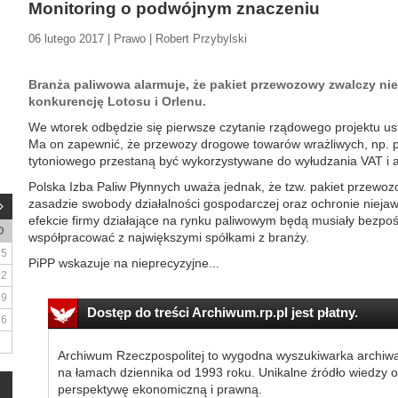
Monitoring o podwójnym znaczeniu
06 lutego 2017 | Prawo | Robert Przybylski
Branża paliwowa alarmuje, że pakiet przewozowy zwalczy nie t
konkurencję Lotosu i Orlenu.
We wtorek odbędzie się pierwsze czytanie rządowego projektu us
Ma on zapewnić, że przewozy drogowe towarów wrażliwych, np. p
tytoniowego przestaną być wykorzystywane do wyłudzania VAT i a
Polska Izba Paliw Płynnych uważa jednak, że tzw. pakiet przewo
zasadzie swobody działalności gospodarczej oraz ochronie nieja
efekcie firmy działające na rynku paliwowym będą musiały bezpoś
D
współpracować z największymi spółkami z branży.
5
PiPP wskazuje na nieprecyzyjne...
12
19
Dostęp do treści Archiwum.rp.pl jest płatny.
26
Archiwum Rzeczpospolitej to wygodna wyszukiwarka archiw
na łamach dziennika od 1993 roku. Unikalne źródło wiedzy o
perspektywę ekonomiczną i prawną.