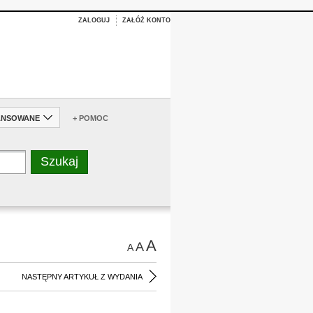
ZALOGUJ
ZAŁÓŻ KONTO
ANSOWANE
+ POMOC
A
A
A
NASTĘPNY ARTYKUŁ Z WYDANIA