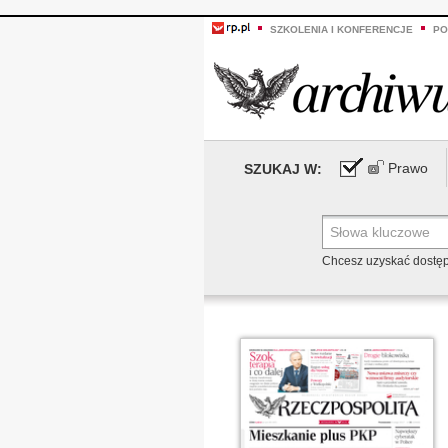
SZKOLENIA I KONFERENCJE
PO
Prawo
SZUKAJ W:
Chcesz uzyskać dostę