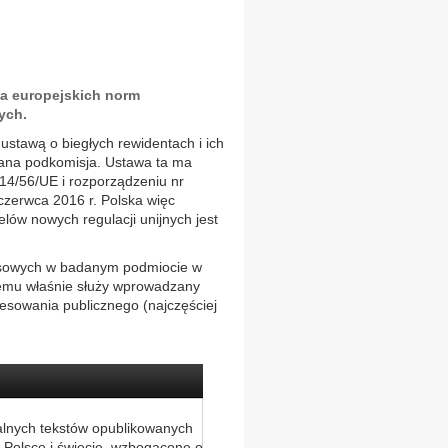
ia europejskich norm
ych.
stawą o biegłych rewidentach i ich
łana podkomisja. Ustawa ta ma
14/56/UE i rozporządzeniu nr
czerwca 2016 r. Polska więc
lów nowych regulacji unijnych jest
nsowych w badanym podmiocie w
Temu właśnie służy wprowadzany
resowania publicznego (najczęściej
alnych tekstów opublikowanych
 Polsce i świecie, wzbogacone o