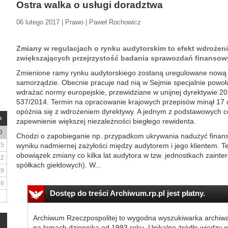
Ostra walka o usługi doradztwa
06 lutego 2017 | Prawo | Paweł Rochowicz
Zmiany w regulacjach o rynku audytorskim to efekt wdrożen
zwiększających przejrzystość badania sprawozdań finansow
Zmienione ramy rynku audytorskiego zostaną uregulowane nową u
samorządzie. Obecnie pracuje nad nią w Sejmie specjalnie powo
wdrażać normy europejskie, przewidziane w unijnej dyrektywie 20
537/2014. Termin na opracowanie krajowych przepisów minął 17 
opóźnia się z wdrożeniem dyrektywy. A jednym z podstawowych ce
zapewnienie większej niezależności biegłego rewidenta.
D
Chodzi o zapobieganie np. przypadkom ukrywania nadużyć fina
5
wyniku nadmiernej zażyłości między audytorem i jego klientem. 
obowiązek zmiany co kilka lat audytora w tzw. jednostkach zainte
12
spółkach giełdowych). W...
19
26
Dostęp do treści Archiwum.rp.pl jest płatny.
Archiwum Rzeczpospolitej to wygodna wyszukiwarka archiw
na łamach dziennika od 1993 roku. Unikalne źródło wiedzy o