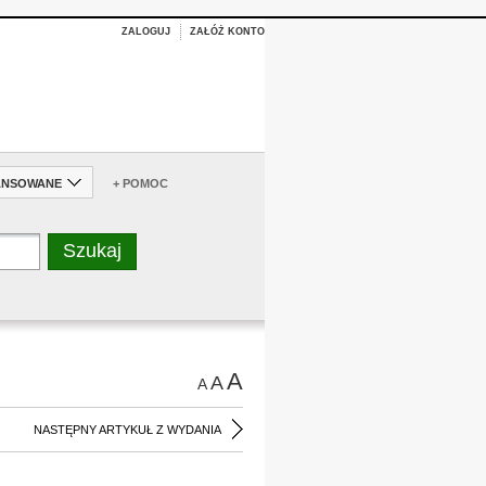
ZALOGUJ
ZAŁÓŻ KONTO
ANSOWANE
+ POMOC
A
A
A
NASTĘPNY ARTYKUŁ Z WYDANIA