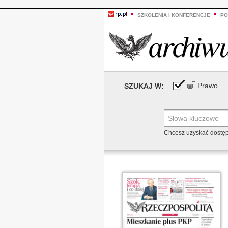
SZKOLENIA I KONFERENCJE
PO
Prawo
SZUKAJ W:
Chcesz uzyskać dostę