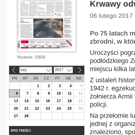
Krwawy od
06 lutego 2017 
Po 75 latach m
zbrodni, w któ
Uroczyści pogr
Wydanie:
10668
podłódzkiego Zg
miejscu kilka l
luty
2017
«
»
PN
WT
ŚR
CZ
PT
SB
ND
Z ustaleń hist
1
2
3
4
5
1942 r. egzeku
6
7
8
9
10
11
12
żołnierza Armii
13
14
15
16
17
18
19
policji.
20
21
22
23
24
25
26
Na przełomie l
27
28
jednej z organi
znaleziono, sp
SPIS TREŚCI