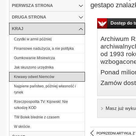
gestapo znalazł 
PIERWSZA STRONA
DRUGA STRONA
Dostęp do tr
KRAJ
Archiwum Rz
Czystki w armii później
archiwalnyc
Finansowe nadużycia, a nie polityka
od 1993 roku
Gumkowanie Misiewicza
wzbogacone
Jak skuszono urzędnika
Ponad milio
Krwawy odwet Niemców
Zamów dostę
Najpierw państwo, później własność i
rynek
Rzeczpospolita TV: Kijowski: Nie
szkodzę KOD
Masz już wyku
TW Bolek blednie z czasem
W skrócie
POPRZEDNI ARTYKUŁ Z