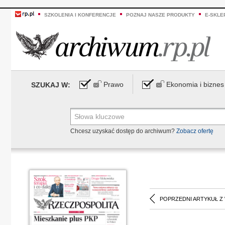
SZKOLENIA I KONFERENCJE
POZNAJ NASZE PRODUKTY
E-SKLE
Prawo
Ekonomia i biznes
SZUKAJ W:
Chcesz uzyskać dostęp do archiwum?
Zobacz ofertę
POPRZEDNI ARTYKUŁ Z