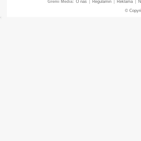
Gremi Media:
O nas
|
Regulamin
|
Reklama
|
N
© Copyr