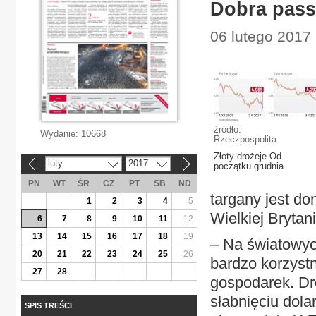
Dobra passa
06 lutego 2017
źródło:
Wydanie:
10668
Rzeczpospolita
Złoty drożeje Od
luty
2017
«
»
początku grudnia
PN
WT
ŚR
CZ
PT
SB
ND
targany jest d
1
2
3
4
5
Wielkiej Brytani
6
7
8
9
10
11
12
13
14
15
16
17
18
19
– Na światowyc
20
21
22
23
24
25
26
bardzo korzyst
27
28
gospodarek. Dr
słabnięciu dol
SPIS TREŚCI