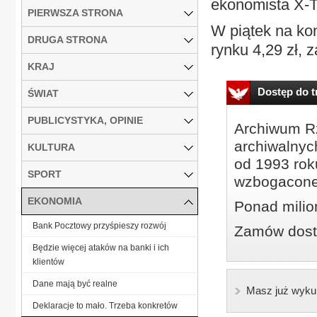
ekonomista X-T
PIERWSZA STRONA
W piątek na kon
DRUGA STRONA
rynku 4,29 zł, z
KRAJ
Dostęp do tr
ŚWIAT
PUBLICYSTYKA, OPINIE
Archiwum Rz
archiwalnyc
KULTURA
od 1993 roku
SPORT
wzbogacone
EKONOMIA
Ponad milio
Bank Pocztowy przyśpieszy rozwój
Zamów dostę
Będzie więcej ataków na banki i ich
klientów
Dane mają być realne
Masz już wyku
Deklaracje to mało. Trzeba konkretów