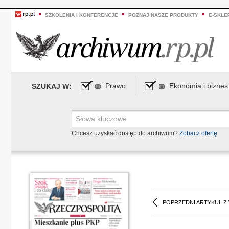
SZKOLENIA I KONFERENCJE
POZNAJ NASZE PRODUKTY
E-SKLE
Prawo
Ekonomia i biznes
SZUKAJ W:
Chcesz uzyskać dostęp do archiwum?
Zobacz ofertę
POPRZEDNI ARTYKUŁ Z