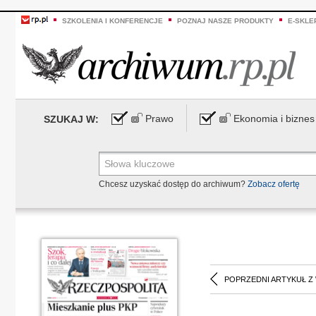
SZKOLENIA I KONFERENCJE
POZNAJ NASZE PRODUKTY
E-SKLE
Prawo
Ekonomia i biznes
SZUKAJ W:
Chcesz uzyskać dostęp do archiwum?
Zobacz ofertę
POPRZEDNI ARTYKUŁ Z