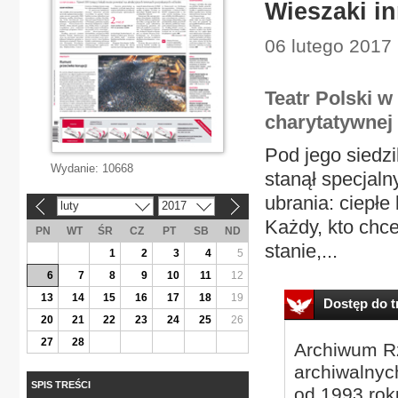
Wieszaki in
06 lutego 2017 
Teatr Polski w
charytatywnej
Pod jego siedzi
Wydanie:
10668
stanął specjal
ubrania: ciepłe b
luty
2017
«
»
Każdy, kto chce
PN
WT
ŚR
CZ
PT
SB
ND
stanie,...
1
2
3
4
5
6
7
8
9
10
11
12
13
14
15
16
17
18
19
Dostęp do tr
20
21
22
23
24
25
26
27
28
Archiwum Rz
archiwalnyc
SPIS TREŚCI
od 1993 roku