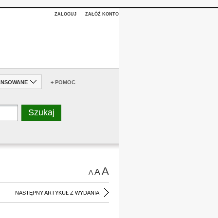
ZALOGUJ
ZAŁÓŻ KONTO
ANSOWANE
+ POMOC
A
A
A
NASTĘPNY ARTYKUŁ Z WYDANIA