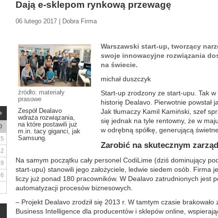
Dają e-sklepom rynkową przewagę
06 lutego 2017 | Dobra Firma
Warszawski start-up, tworzący narz
swoje innowacyjne rozwiązania do
na świecie.
michał duszczyk
źródło: materiały
Start-up zrodzony ze start-upu. Tak 
prasowe
historię Dealavo. Pierwotnie powstał 
Zespół Dealavo
Jak tłumaczy Kamil Kamiński, szef sp
wdraża rozwiązania,
się jednak na tyle rentowny, że w maj
na które postawili już
D
w odrębną spółkę, generującą świetne
m.in. tacy giganci, jak
Samsung.
5
Zarobić na skutecznym zarzą
12
Na samym początku cały personel CodiLime (dziś dominujący podmi
19
start-upu) stanowili jego założyciele, ledwie siedem osób. Firma 
26
liczy już ponad 180 pracowników. W Dealavo zatrudnionych jest 
automatyzacji procesów biznesowych.
– Projekt Dealavo zrodził się 2013 r. W tamtym czasie brakował
Business Intelligence dla producentów i sklepów online, wspiera