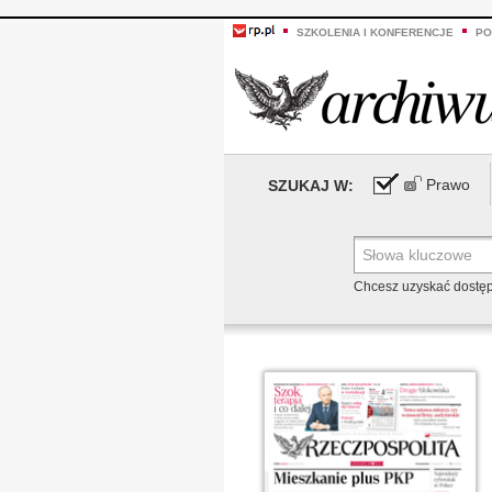
SZKOLENIA I KONFERENCJE
PO
Prawo
SZUKAJ W:
Chcesz uzyskać dostę