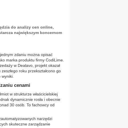
ędzia do analizy cen online,
starcza największym koncernom
w jednym zdaniu można opisać
jako marka produktu firmy CodiLime.
rzedaży w Dealavo, projekt okazał
u zeszłego roku przekształcono go
 wyniki.
dzaniu cenami
ot w strukturze właścicielskiej
jednak dynamicznie rosła i obecnie
ponad 30 osób. To fachowcy od
o zautomatyzowanych narzędzi
jących skuteczne zarządzanie