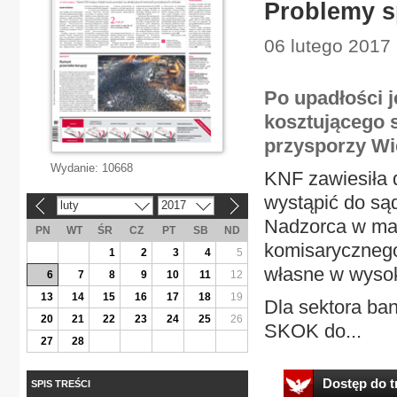
Problemy s
06 lutego 2017
Po upadłości 
kosztującego 
przysporzy W
Wydanie:
10668
KNF zawiesiła 
wystąpić do sąd
luty
2017
«
»
Nadzorca w maj
PN
WT
ŚR
CZ
PT
SB
ND
komisarycznego
1
2
3
4
5
własne w wysok
6
7
8
9
10
11
12
13
14
15
16
17
18
19
Dla sektora ba
20
21
22
23
24
25
26
SKOK do...
27
28
Dostęp do tr
SPIS TREŚCI