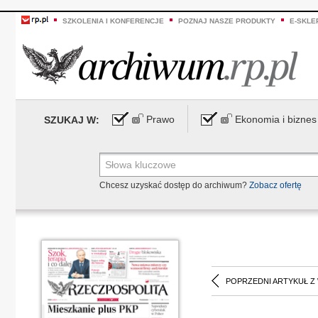
SZKOLENIA I KONFERENCJE
POZNAJ NASZE PRODUKTY
E-SKLE
Prawo
Ekonomia i biznes
SZUKAJ W:
Chcesz uzyskać dostęp do archiwum?
Zobacz ofertę
POPRZEDNI ARTYKUŁ Z