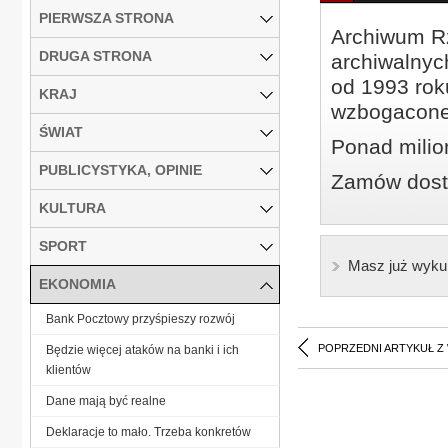
PIERWSZA STRONA
Archiwum Rz
DRUGA STRONA
archiwalnyc
od 1993 roku
KRAJ
wzbogacone
ŚWIAT
Ponad milio
PUBLICYSTYKA, OPINIE
Zamów dostę
KULTURA
SPORT
Masz już wyku
EKONOMIA
Bank Pocztowy przyśpieszy rozwój
POPRZEDNI ARTYKUŁ Z
Będzie więcej ataków na banki i ich
klientów
Dane mają być realne
Deklaracje to mało. Trzeba konkretów