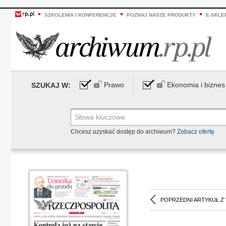
SZKOLENIA I KONFERENCJE
POZNAJ NASZE PRODUKTY
E-SKLE
Prawo
Ekonomia i biznes
SZUKAJ W:
Chcesz uzyskać dostęp do archiwum?
Zobacz ofertę
POPRZEDNI ARTYKUŁ Z