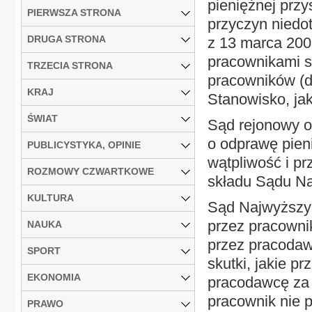
pieniężnej prz
PIERWSZA STRONA
przyczyn niedo
DRUGA STRONA
z 13 marca 200
pracownikami s
TRZECIA STRONA
pracowników (d
KRAJ
Stanowisko, ja
ŚWIAT
Sąd rejonowy o
o odprawę pien
PUBLICYSTYKA, OPINIE
wątpliwość i p
ROZMOWY CZWARTKOWE
składu Sądu N
KULTURA
Sąd Najwyższy w
przez pracowni
NAUKA
przez pracoda
SPORT
skutki, jakie 
EKONOMIA
pracodawcę za 
pracownik nie 
PRAWO