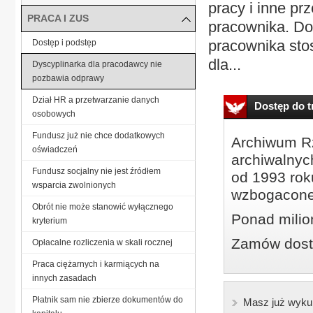
pracy i inne pr
PRACA I ZUS
pracownika. Do
pracownika sto
Dostęp i podstęp
dla...
Dyscyplinarka dla pracodawcy nie
pozbawia odprawy
Dział HR a przetwarzanie danych
Dostęp do tr
osobowych
Fundusz już nie chce dodatkowych
Archiwum Rz
oświadczeń
archiwalnyc
Fundusz socjalny nie jest źródłem
od 1993 roku
wsparcia zwolnionych
wzbogacone
Obrót nie może stanowić wyłącznego
Ponad milio
kryterium
Zamów dostę
Opłacalne rozliczenia w skali rocznej
Praca ciężarnych i karmiących na
innych zasadach
Płatnik sam nie zbierze dokumentów do
Masz już wyku