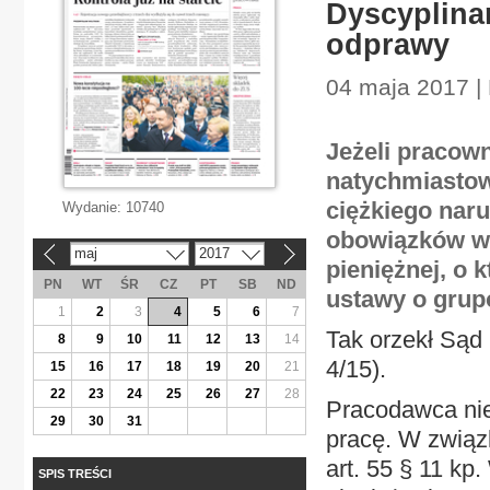
Dyscyplina
odprawy
04 maja 2017 |
Jeżeli pracown
natychmiastowy
ciężkiego nar
Wydanie:
10740
obowiązków w
maj
2017
«
»
pieniężnej, o k
PN
WT
ŚR
CZ
PT
SB
ND
ustawy o grup
1
2
3
4
5
6
7
Tak orzekł Sąd 
8
9
10
11
12
13
14
4/15).
15
16
17
18
19
20
21
22
23
24
25
26
27
28
Pracodawca ni
29
30
31
pracę. W związ
art. 55 § 11 kp
SPIS TREŚCI