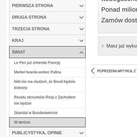
PIERWSZA STRONA
Ponad milio
DRUGA STRONA
Zamów dostę
TRZECIA STRONA
KRAJ
Masz już wyku
ŚWIAT
Le Pen już zmieniła Francję
POPRZEDNI ARTYKUŁ Z
Merkel twarda wobec Putina
Nikt nie ma złudzeń, że Brexit będzie
bolesny
Resetu stosunków Rosji z Zachodem
nie będzie
Skandal w Bundeswehrze
W skrócie
PUBLICYSTYKA, OPINIE