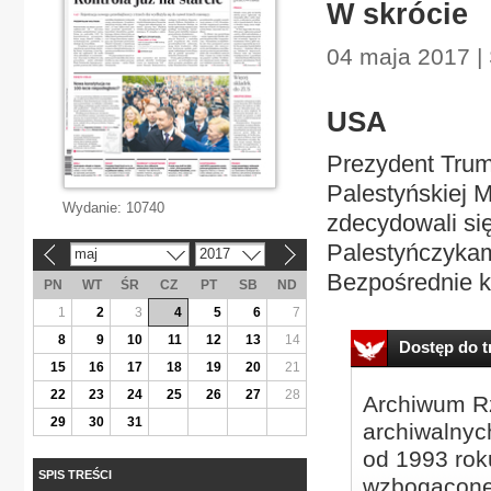
W skrócie
04 maja 2017 | 
USA
Prezydent Trum
Palestyńskiej 
Wydanie:
10740
zdecydowali si
Palestyńczykam
maj
2017
«
»
Bezpośrednie k
PN
WT
ŚR
CZ
PT
SB
ND
1
2
3
4
5
6
7
8
9
10
11
12
13
14
Dostęp do tr
15
16
17
18
19
20
21
22
23
24
25
26
27
28
Archiwum Rz
29
30
31
archiwalnyc
od 1993 roku
SPIS TREŚCI
wzbogacone