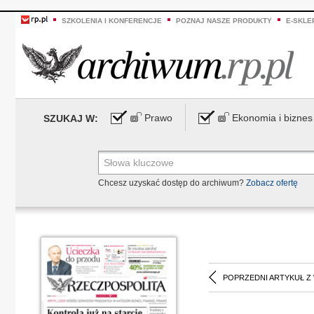
SZKOLENIA I KONFERENCJE
POZNAJ NASZE PRODUKTY
E-SKLE
Prawo
Ekonomia i biznes
SZUKAJ W:
Chcesz uzyskać dostęp do archiwum?
Zobacz ofertę
POPRZEDNI ARTYKUŁ Z