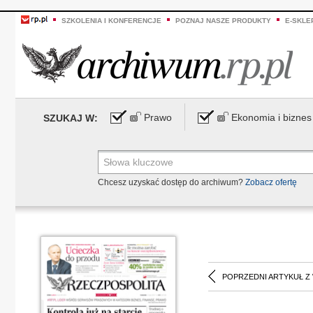
SZKOLENIA I KONFERENCJE
POZNAJ NASZE PRODUKTY
E-SKLE
Prawo
Ekonomia i biznes
SZUKAJ W:
Chcesz uzyskać dostęp do archiwum?
Zobacz ofertę
POPRZEDNI ARTYKUŁ Z