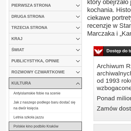
który obejrzało
PIERWSZA STRONA
kochania. Histo
DRUGA STRONA
ciekawe portret
recenzje w Sta
TRZECIA STRONA
Marczaka i „Ka
KRAJ
ŚWIAT
Dostęp do tr
PUBLICYSTYKA, OPINIE
Archiwum Rz
ROZMOWY CZWARTKOWE
archiwalnyc
od 1993 roku
KULTURA
wzbogacone
Antyislamskie fobie na scenie
Ponad milio
Jak z naszego podłego baru dostać się
Zamów dostę
na dwór księcia
Letnia szkoła jazzu
Polskie kino podbiło Kraków