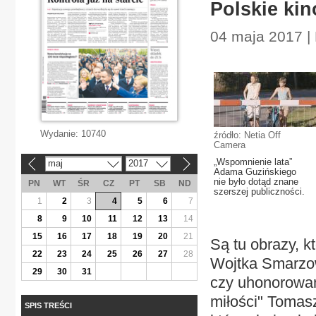
Polskie ki
04 maja 2017 | 
Wydanie:
10740
źródło: Netia Off
Camera
„Wspomnienie lata”
maj
2017
«
»
Adama Guzińskiego
nie było dotąd znane
PN
WT
ŚR
CZ
PT
SB
ND
szerszej publiczności.
1
2
3
4
5
6
7
8
9
10
11
12
13
14
15
16
17
18
19
20
21
Są tu obrazy, k
22
23
24
25
26
27
28
Wojtka Smarzow
29
30
31
czy uhonorowan
miłości" Tomasz
SPIS TREŚCI