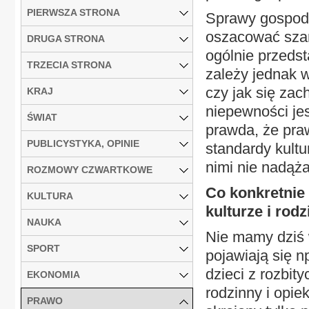
PIERWSZA STRONA
Sprawy gospoda
oszacować szan
DRUGA STRONA
ogólnie przedst
TRZECIA STRONA
zależy jednak w
czy jak się za
KRAJ
niepewności je
ŚWIAT
prawda, że praw
PUBLICYSTYKA, OPINIE
standardy kultu
nimi nie nadąża
ROZMOWY CZWARTKOWE
Co konkretnie
KULTURA
kulturze i rodz
NAUKA
Nie mamy dziś 
SPORT
pojawiają się n
dzieci z rozbi
EKONOMIA
rodzinny i opie
PRAWO