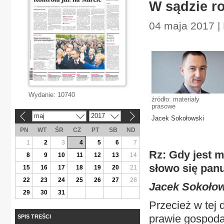
W sądzie r
04 maja 2017 |
Wydanie:
10740
źródło: materiały
prasowe
maj
2017
«
»
Jacek Sokołowski
PN
WT
ŚR
CZ
PT
SB
ND
1
2
3
4
5
6
7
Rz: Gdy jest 
8
9
10
11
12
13
14
słowo się panu
15
16
17
18
19
20
21
22
23
24
25
26
27
28
Jacek Sokołow
29
30
31
Przecież w tej 
prawie gospod
SPIS TREŚCI