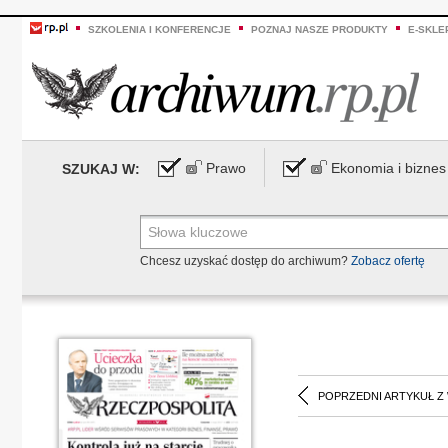
SZKOLENIA I KONFERENCJE
POZNAJ NASZE PRODUKTY
E-SKLE
Prawo
Ekonomia i biznes
SZUKAJ W:
Chcesz uzyskać dostęp do archiwum?
Zobacz ofertę
POPRZEDNI ARTYKUŁ Z