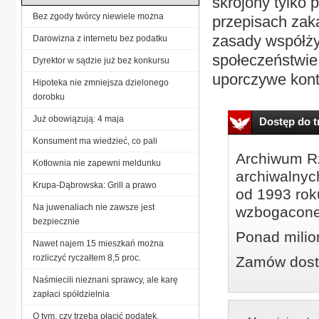
skrojony tylko 
Bez zgody twórcy niewiele można
przepisach zak
zasady współży
Darowizna z internetu bez podatku
społeczeństwie 
Dyrektor w sądzie już bez konkursu
uporczywe kont
Hipoteka nie zmniejsza dzielonego
dorobku
Już obowiązują: 4 maja
Dostęp do tr
Konsument ma wiedzieć, co pali
Archiwum Rz
Kotłownia nie zapewni meldunku
archiwalnyc
Krupa-Dąbrowska: Grill a prawo
od 1993 roku
Na juwenaliach nie zawsze jest
wzbogacone
bezpiecznie
Ponad milio
Nawet najem 15 mieszkań można
rozliczyć ryczałtem 8,5 proc.
Zamów dostę
Naśmiecili nieznani sprawcy, ale karę
zapłaci spółdzielnia
O tym, czy trzeba płacić podatek,