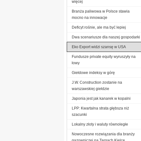
więcej
Branża paliwowa w Polsce stawia
mocno na innowacje
Deficyt rośnie, ale ma być lepiej
Dwa scenariusze dla naszej gospodarki
Eko Export widzi szansę w USA
Fundusze private equity wyruszyły na
łowy
Giełdowe indeksy w górę
J.W. Construction zostanie na
warszawskiej giełdzie
Japonia jest jak kanarek w kopalni
LPP: Kwartalna strata głębsza niż
szacunki
Lokalny złoty i waluty równoległe
Nowoczesne rozwiązania dla branży
gazowniczej na Targach Kielce