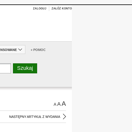
ZALOGUJ
ZAŁÓŻ KONTO
ANSOWANE
+ POMOC
A
A
A
NASTĘPNY ARTYKUŁ Z WYDANIA