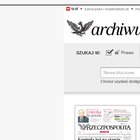
SZKOLENIA I KONFERENCJE
PO
Prawo
SZUKAJ W:
Chcesz uzyskać dostę