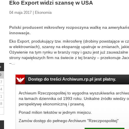
Eko Export widzi szansę w USA
04 maja 2017 | Ekonomia
Polski producent mikrosfery rozpoczyna walkę na amerykańs
innowacje.
Eko Export, produkujący tzw. mikrosferę (drobiny powstające w c
w elektrowniach), szansy na ekspansję upatruje w zmianach, jak
Ożywienie na tym rynku w branży ropy i gazu jest już zauważalne 
strony największych firm na świecie z tej branży – przekonuje Ja
–...
D
Dostęp do treści Archiwum.rp.pl jest płatny.
7
14
Archiwum Rzeczpospolitej to wygodna wyszukiwarka archiw
21
na łamach dziennika od 1993 roku. Unikalne źródło wiedzy o
28
perspektywę ekonomiczną i prawną.
Ponad milion tekstów w jednym miejscu.
Zamów dostęp do pełnego Archiwum "Rzeczpospolitej"