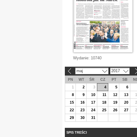
Wydanie:
10740
maj
2017
«
»
PN
WT
ŚR
CZ
PT
SB
N
1
2
3
4
5
6
8
9
10
11
12
13
15
16
17
18
19
20
22
23
24
25
26
27
29
30
31
SPIS TREŚCI