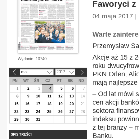
Faworyci z
04 maja 2017 |
Warte zainter
Przemysław Sa
Akcje aż 15 z 
Wydanie:
10740
roku dwucyfrowe
maj
2017
PKN Orlen, Ali
«
»
PN
WT
ŚR
CZ
PT
SB
ND
mają najlepsze
1
2
3
4
5
6
7
– Od lat mówi s
8
9
10
11
12
13
14
cen akcji bankó
15
16
17
18
19
20
21
sektora finans
22
23
24
25
26
27
28
indeksu powinn
29
30
31
z tej branży –
Banku.
SPIS TREŚCI