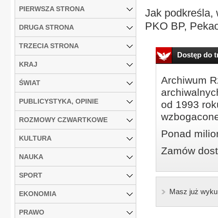
PIERWSZA STRONA
Jak podkreśla,
PKO BP, Pekao 
DRUGA STRONA
TRZECIA STRONA
Dostęp do tr
KRAJ
Archiwum Rz
ŚWIAT
archiwalnyc
PUBLICYSTYKA, OPINIE
od 1993 roku
wzbogacone
ROZMOWY CZWARTKOWE
Ponad milio
KULTURA
Zamów dostę
NAUKA
SPORT
Masz już wyku
EKONOMIA
PRAWO