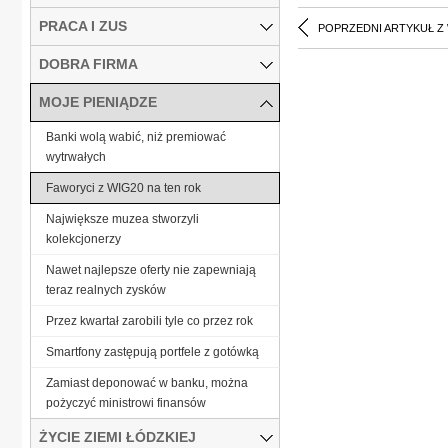
PRACA I ZUS
POPRZEDNI ARTYKUŁ Z
DOBRA FIRMA
MOJE PIENIĄDZE
Banki wolą wabić, niż premiować
wytrwałych
Faworyci z WIG20 na ten rok
Największe muzea stworzyli
kolekcjonerzy
Nawet najlepsze oferty nie zapewniają
teraz realnych zysków
Przez kwartał zarobili tyle co przez rok
Smartfony zastępują portfele z gotówką
Zamiast deponować w banku, można
pożyczyć ministrowi finansów
ŻYCIE ZIEMI ŁÓDZKIEJ