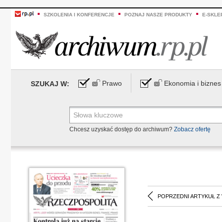
SZKOLENIA I KONFERENCJE
POZNAJ NASZE PRODUKTY
E-SKLE
Prawo
Ekonomia i biznes
SZUKAJ W:
Chcesz uzyskać dostęp do archiwum?
Zobacz ofertę
POPRZEDNI ARTYKUŁ Z