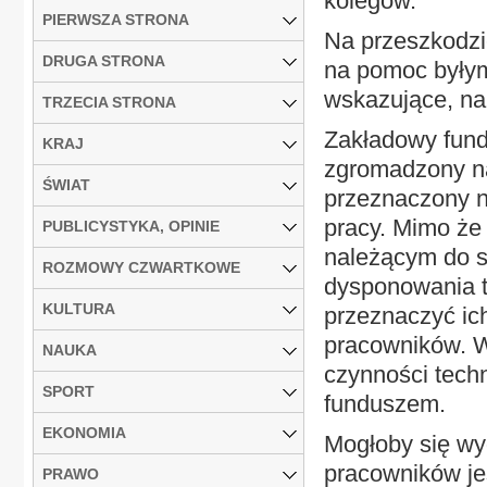
kolegów.
PIERWSZA STRONA
Na przeszkodzi
DRUGA STRONA
na pomoc byłym
wskazujące, na
TRZECIA STRONA
Zakładowy fund
KRAJ
zgromadzony n
ŚWIAT
przeznaczony na
pracy. Mimo że
PUBLICYSTYKA, OPINIE
należącym do s
ROZMOWY CZWARTKOWE
dysponowania t
KULTURA
przeznaczyć ich
pracowników. W
NAUKA
czynności tech
SPORT
funduszem.
EKONOMIA
Mogłoby się wy
pracowników jes
PRAWO