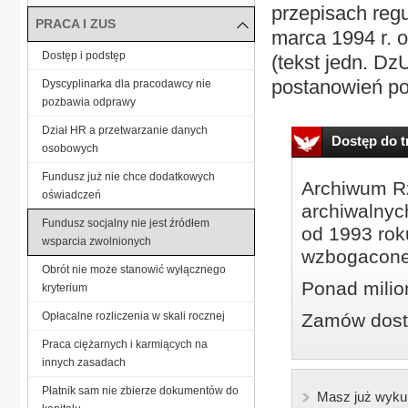
przepisach regu
PRACA I ZUS
marca 1994 r. 
Dostęp i podstęp
(tekst jedn. Dz
postanowień po
Dyscyplinarka dla pracodawcy nie
pozbawia odprawy
Dział HR a przetwarzanie danych
Dostęp do tr
osobowych
Fundusz już nie chce dodatkowych
Archiwum Rz
oświadczeń
archiwalnyc
Fundusz socjalny nie jest źródłem
od 1993 roku
wsparcia zwolnionych
wzbogacone
Obrót nie może stanowić wyłącznego
Ponad milio
kryterium
Opłacalne rozliczenia w skali rocznej
Zamów dostę
Praca ciężarnych i karmiących na
innych zasadach
Płatnik sam nie zbierze dokumentów do
Masz już wyku