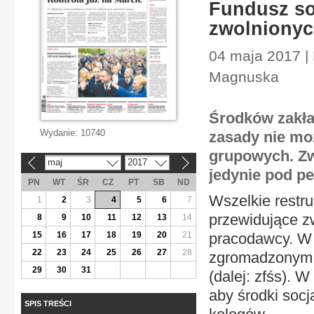
Fundusz so
zwolniony
04 maja 2017 | 
Magnuska
Środków zakła
Wydanie:
10740
zasady nie mo
grupowych. Zw
maj
2017
«
»
jedynie pod p
PN
WT
ŚR
CZ
PT
SB
ND
Wszelkie restru
1
2
3
4
5
6
7
przewidujące z
8
9
10
11
12
13
14
15
16
17
18
19
20
21
pracodawcy. W t
22
23
24
25
26
27
28
zgromadzonym 
29
30
31
(dalej: zfśs). 
aby środki soc
SPIS TREŚCI