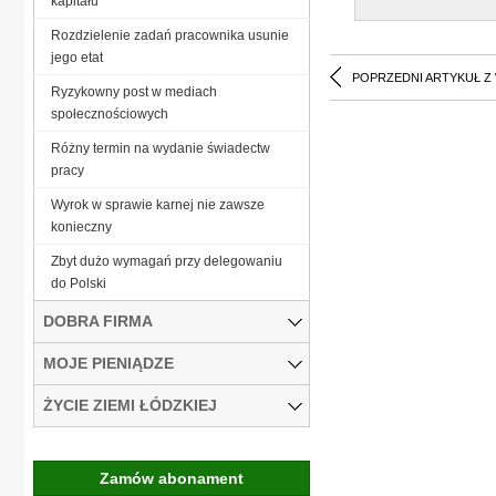
kapitału
Rozdzielenie zadań pracownika usunie
jego etat
POPRZEDNI ARTYKUŁ Z
Ryzykowny post w mediach
społecznościowych
Różny termin na wydanie świadectw
pracy
Wyrok w sprawie karnej nie zawsze
konieczny
Zbyt dużo wymagań przy delegowaniu
do Polski
DOBRA FIRMA
MOJE PIENIĄDZE
ŻYCIE ZIEMI ŁÓDZKIEJ
Zamów abonament