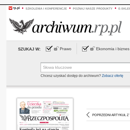
SZKOLENIA I KONFERENCJE
POZNAJ NASZE PRODUKTY
E-SKLE
Prawo
Ekonomia i biznes
SZUKAJ W:
Chcesz uzyskać dostęp do archiwum?
Zobacz ofertę
POPRZEDNI ARTYKUŁ Z