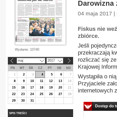
Darowizna 
04 maja 2017 |
Fiskus nie we
zbiórce.
Jeśli pojedyncz
Wydanie:
10740
przekraczają k
rozliczać się z
maj
2017
«
»
Krajowej Inform
PN
WT
ŚR
CZ
PT
SB
ND
1
2
3
4
5
6
7
Wystąpiła o nią
8
9
10
11
12
13
14
Przyjaciele zało
15
16
17
18
19
20
21
internetowych z
22
23
24
25
26
27
28
29
30
31
Dostęp do tr
SPIS TREŚCI