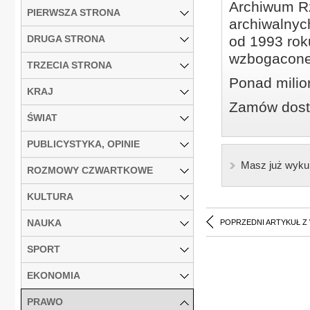
Archiwum Rz
PIERWSZA STRONA
archiwalnyc
DRUGA STRONA
od 1993 roku
wzbogacone
TRZECIA STRONA
Ponad milio
KRAJ
Zamów dostę
ŚWIAT
PUBLICYSTYKA, OPINIE
Masz już wyku
ROZMOWY CZWARTKOWE
KULTURA
NAUKA
POPRZEDNI ARTYKUŁ Z
SPORT
EKONOMIA
PRAWO