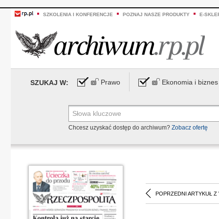
SZKOLENIA I KONFERENCJE
POZNAJ NASZE PRODUKTY
E-SKLE
Prawo
Ekonomia i biznes
SZUKAJ W:
Chcesz uzyskać dostęp do archiwum?
Zobacz ofertę
POPRZEDNI ARTYKUŁ Z