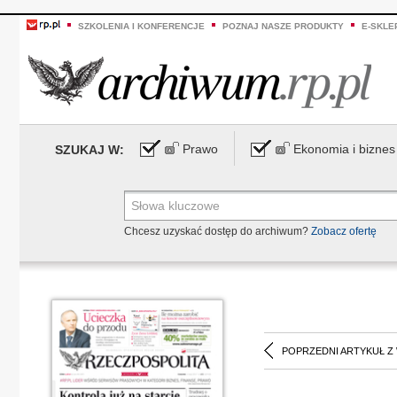
SZKOLENIA I KONFERENCJE
POZNAJ NASZE PRODUKTY
E-SKLE
Prawo
Ekonomia i biznes
SZUKAJ W:
Chcesz uzyskać dostęp do archiwum?
Zobacz ofertę
POPRZEDNI ARTYKUŁ Z