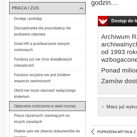
godzin....
PRACA I ZUS
Dostęp i podstęp
Dostęp do tr
Dyscyplinarka dla pracodawcy nie
pozbawia odprawy
Archiwum Rz
archiwalnyc
Dział HR a przetwarzanie danych
osobowych
od 1993 roku
wzbogacone
Fundusz już nie chce dodatkowych
oświadczeń
Ponad milio
Fundusz socjalny nie jest źródłem
Zamów dostę
wsparcia zwolnionych
Obrót nie może stanowić wyłącznego
kryterium
Opłacalne rozliczenia w skali rocznej
Masz już wyku
Praca ciężarnych i karmiących na
innych zasadach
Płatnik sam nie zbierze dokumentów do
POPRZEDNI ARTYKUŁ Z