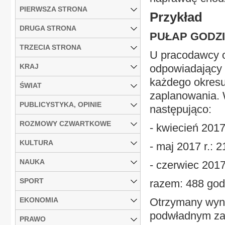
PIERWSZA STRONA
Przykład
DRUGA STRONA
PUŁAP GODZ
TRZECIA STRONA
U pracodawcy o
KRAJ
odpowiadający
każdego okresu
ŚWIAT
zaplanowania. W
PUBLICYSTYKA, OPINIE
następująco:
ROZMOWY CZWARTKOWE
- kwiecień 2017
KULTURA
- maj 2017 r.: 
NAUKA
- czerwiec 2017
SPORT
razem: 488 god
EKONOMIA
Otrzymany wyni
podwładnym zap
PRAWO