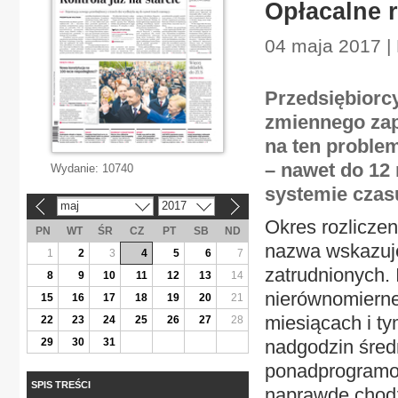
Opłacalne r
04 maja 2017 | 
Przedsiębiorc
zmiennego zap
na ten proble
– nawet do 12
Wydanie:
10740
systemie czas
maj
2017
«
»
Okres rozlicze
PN
WT
ŚR
CZ
PT
SB
ND
nazwa wskazuje
1
2
3
4
5
6
7
zatrudnionych. 
8
9
10
11
12
13
14
nierównomiern
15
16
17
18
19
20
21
miesiącach i t
22
23
24
25
26
27
28
29
30
31
nadgodzin śred
ponadprogramow
SPIS TREŚCI
naprawdę chodz